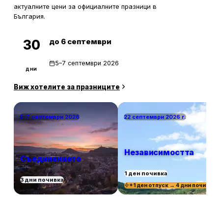
актуалните цени за официалните празници в
България.
до 6 септември
30
5–7 септември 2026
дни
Виж хотелите за празниците
5–7 септември 2026
22 септември 2026 г.
Независимостта
Съединението
1 ден почивка
3 дни почивка
+1 ден отпуск → 4 дни почивка