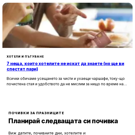
ХОТЕЛИ И ПЪТУВАНЕ
7 неща, които хотелите не искат да знаете (но ще ви
спестят пари)
Всички обичаме усещането за чисти и ухаещи чаршафи, току-що
почистена стая и удобството да не мислим за нищо по време на
почивка. Хотелите са създадени, за да ни предложат това бягство
от ежедневието, но истината е, че зад бляскавите фасади и
усмихнати рецепционисти се крият редица тайни, които могат да
олекотят портфейла ви значително.
ПОЧИВКИ ЗА ПРАЗНИЦИТЕ
Планирай следващата си почивка
Виж датите, почивните дни, хотелите и