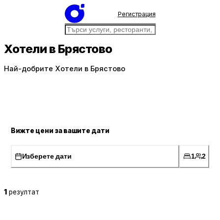
Регистрация
Хотели в Брястово
Най-добрите Хотели в Брястово
Вижте цени за вашите дати
Изберете дати
1
2
1
резултат