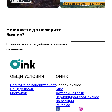
3 дни почивка
+1 ден отпуск → 4 дни почивка
Не можете да намерите
бизнес?
Добави бизнес
Помогнете ни и го добавете напълно
безплатно.
ОБЩИ УСЛОВИЯ
ОИНК
Политика за поверителност
Добави бизнес
Общи условия
Блог
Бисквитки
Хотелски оферти
Верифицирай своя бизнес
За агенции
Реклама