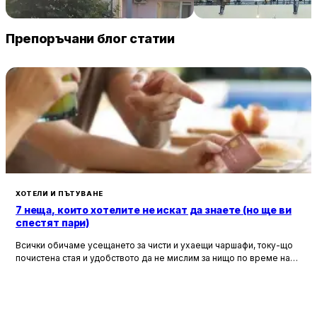
Tarnovo
68 € / нощувка
106 
Китен
Велико Търново
Препоръчани блог статии
ХОТЕЛИ И ПЪТУВАНЕ
7 неща, които хотелите не искат да знаете (но ще ви
спестят пари)
Всички обичаме усещането за чисти и ухаещи чаршафи, току-що
почистена стая и удобството да не мислим за нищо по време на
почивка. Хотелите са създадени, за да ни предложат това бягство
от ежедневието, но истината е, че зад бляскавите фасади и
усмихнати рецепционисти се крият редица тайни, които могат да
олекотят портфейла ви значително.