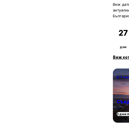
Виж дати
актуалн
Българи
27
дни
Виж хо
5–7 се
Съед
3 дни 