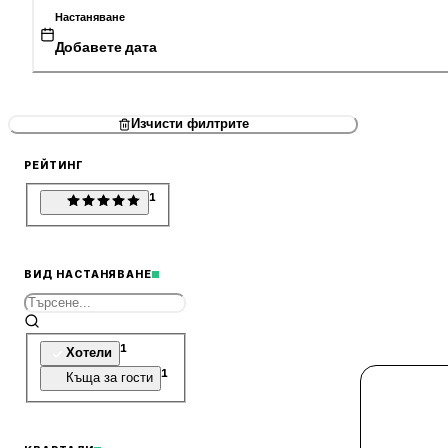
Настаняване
Добавете дата
Изчисти филтрите
РЕЙТИНГ
1
ВИД НАСТАНЯВАНЕ
1
Хотели
1
Къща за гости