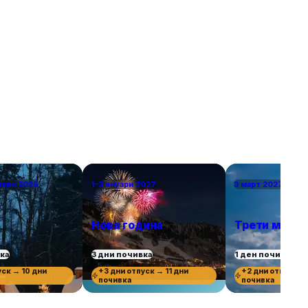
посещавани дестинации. За да бъдем
справедливи, избрахме само по един град от
държава, включително южни кътчета като
Севиля и Валета за двойките, които търсят
топлина в началото на пролетта или късната
есен. Това са европейските градове, в които
ще се влюбите.
мври 2026
1–3 януари 2027
3 март 2027 г.
Нова година
Трети март
вка
3 дни почивка
1 ден почивка
уск → 10 дни
+3 дни отпуск → 11 дни
+2 дни отпуск →
почивка
почивка