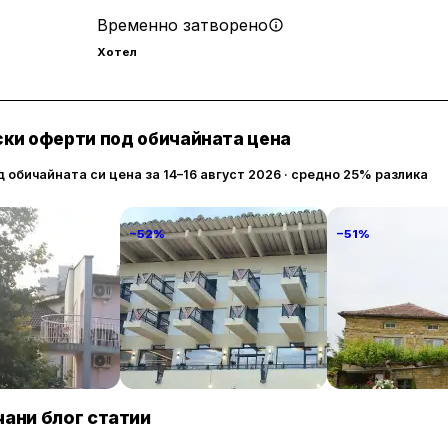
Временно затворено
Хотел
ки оферти под обичайната цена
д обичайната си цена за 14–16 август 2026 · средно 25% разлика
−52%
−51%
tastiko
Grand Hotel & Therme
Villa Vin Santo
Veliko Tarnovo
68 € / нощувка
106 € / нощувка
89 
Велико Търново
Винарово
ани блог статии