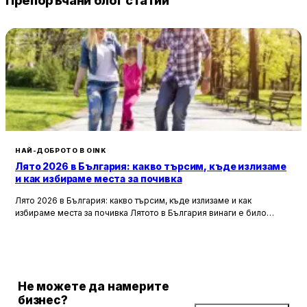
Препоръчани блог статии
НАЙ-ДОБРОТО В OINK
Лято 2026 в България: какво търсим, къде излизаме
и как избираме места за почивка
Лято 2026 в България: какво търсим, къде излизаме и как
избираме места за почивка Лятото в България винаги е било
повече от сезон. То е начин, по който пренареждаме
ежедневието си — по-късни вечери, повече срещи навън,
спонтанни пътувания, уикенди извън града и онова усещане, че
дори един обикновен ден може да завърши с нещо приятно, ако
намерим правилното място.
Не можете да намерите
бизнес?