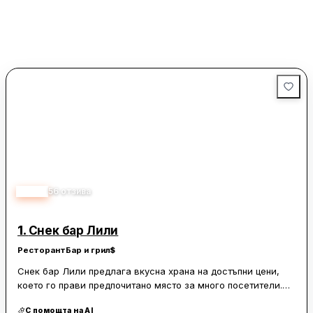
4.20
56
отзива
1.
Снек бар Лили
Ресторант
Бар и грил
$
Снек бар Лили предлага вкусна храна на достъпни цени,
което го прави предпочитано място за много посетители.
Менюто включва разнообразие от ястия, като супите са
С помощта на AI