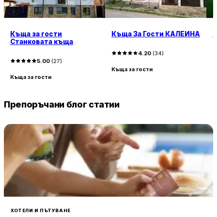
Къща за гости
Къща За Гости КАЛЕИНА
N
Станковата къща
4.20
(
34
)
5.00
(
27
)
Къща за гости
К
Къща за гости
Препоръчани блог статии
ХОТЕЛИ И ПЪТУВАНЕ