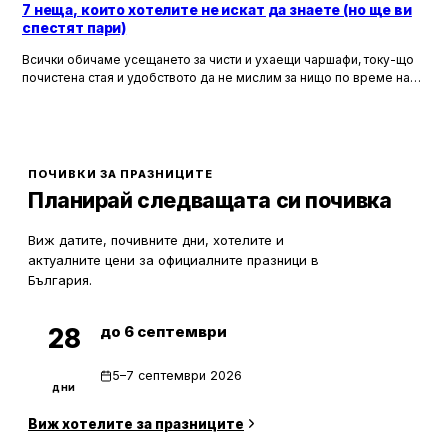
7 неща, които хотелите не искат да знаете (но ще ви
спестят пари)
Всички обичаме усещането за чисти и ухаещи чаршафи, току-що
почистена стая и удобството да не мислим за нищо по време на
почивка. Хотелите са създадени, за да ни предложат това бягство
от ежедневието, но истината е, че зад бляскавите фасади и
усмихнати рецепционисти се крият редица тайни, които могат да
олекотят портфейла ви значително.
ПОЧИВКИ ЗА ПРАЗНИЦИТЕ
Планирай следващата си почивка
Виж датите, почивните дни, хотелите и
актуалните цени за официалните празници в
България.
до 6 септември
28
5–7 септември 2026
дни
Виж хотелите за празниците