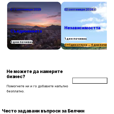
5–7 септември 2026
22 септември 2026 г.
Независимостта
Съединението
1 ден почивка
3 дни почивка
+1 ден отпуск → 4 дни почивка
Не можете да намерите
бизнес?
Добави бизнес
Помогнете ни и го добавете напълно
безплатно.
Често задавани въпроси за Белчин