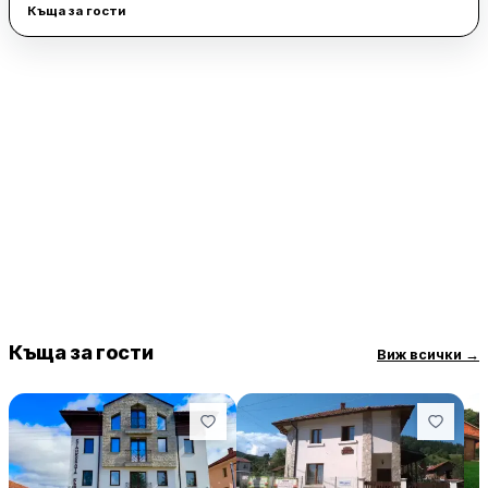
Къща за гости
Къща за гости
Виж всички
→