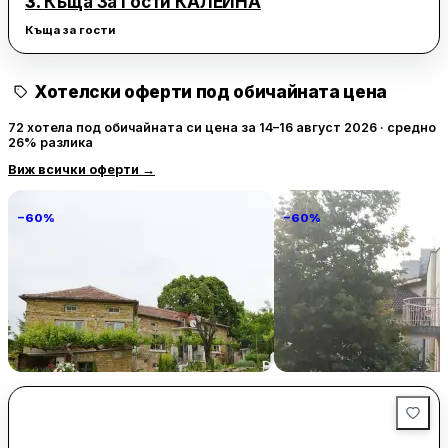
3.
Къща За Гости КАЛЕИНА
Къща за гости
Хотелски оферти под обичайната цена
72 хотела под обичайната си цена за 14–16 август 2026 · средно
26% разлика
Виж всички оферти
→
−60%
−60%
Villa Vin Santo
Familia Fantastiko
89 € / нощувка
60 
Винарово
Китен