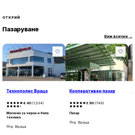
ОТКРИЙ
Пазаруване
Виж всички
→
Технополис Враца
Кооперативен пазар
П
4.40
(
1,534
)
3.90
(
749
)
Магазин за черна и бяла
Пазар
М
техника
м
гр. Враца
гр. Враца