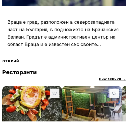
Враца е град, разположен в северозападната
част на България, в подножието на Врачанския
Балкан. Градът е административен център на
област Враца и е известен със своите
природни красоти и исторически
забележителности. Враца играе важна роля в
ОТКРИЙ
историята и културата на региона и е ключов
Ресторанти
център за туризъм и промишленост.
Виж всички
→
Една от най-известните забележителности на
Враца е природният парк „Врачански Балкан“,
който предлага разнообразие от туристически
маршрути и възможности за еко туризъм.
Паркът е дом на уникални карстови
образувания, водопади и пещери, като най-