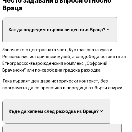
Често задавани въпроси относно
Враца
Как да подредим първия си ден във Враца?
Започнете с централната част, Куртпашовата кула и
Регионалния исторически музей, а следобеда оставете за
Етнографско-възрожденския комплекс „Софроний
Врачански“ или по-свободна градска разходка.
Така първият ден дава исторически контекст, без
програмата да се превръща в поредица от бързи спирки.
Къде да хапнем след разходка из Враца?