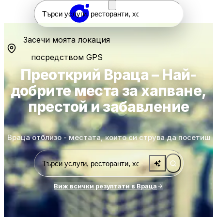
Засечи моята локация
посредством GPS
Преоткрий Враца – Най-
добрите места за хапване,
престой и забавление
Враца отблизо - местата, които си струва да посетиш
Виж всички резултати в Враца