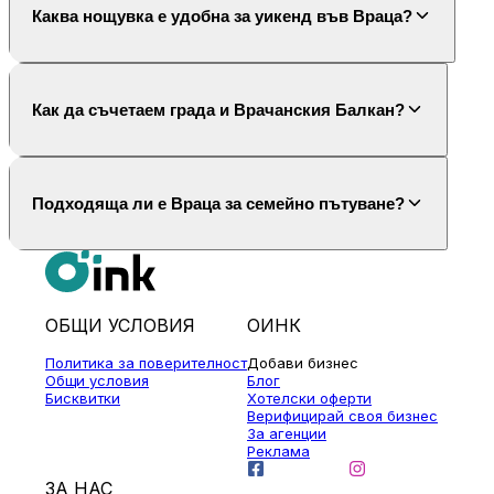
Каква нощувка е удобна за уикенд във Враца?
Как да съчетаем града и Врачанския Балкан?
Подходяща ли е Враца за семейно пътуване?
ОБЩИ УСЛОВИЯ
ОИНК
Политика за поверителност
Добави бизнес
Общи условия
Блог
Бисквитки
Хотелски оферти
Верифицирай своя бизнес
За агенции
Реклама
ЗА НАС