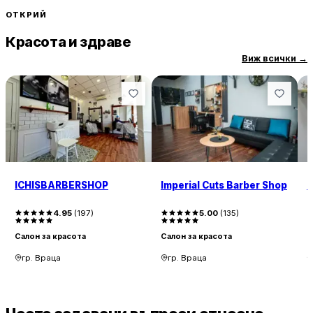
ОТКРИЙ
Красота и здраве
Виж всички
→
ICHISBARBERSHOP
Imperial Cuts Barber Shop
4.95
(
197
)
5.00
(
135
)
Салон за красота
Салон за красота
С
гр. Враца
гр. Враца