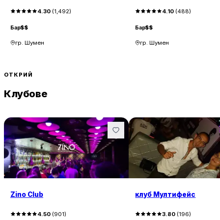
4.30
(
1,492
)
4.10
(
488
)
Бар
$$
Бар
$$
гр. Шумен
гр. Шумен
ОТКРИЙ
Клубове
Zino Club
клуб Мултифейс
4.50
(
901
)
3.80
(
196
)