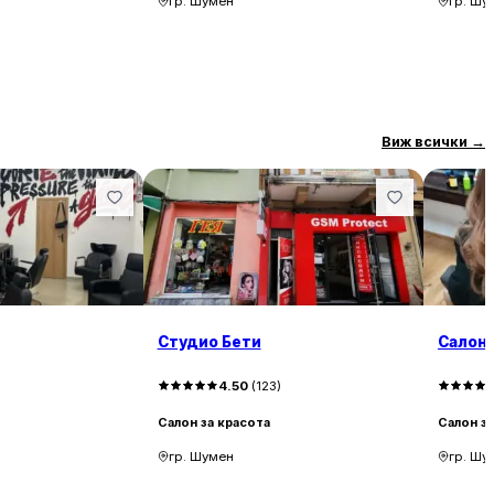
гр. Шумен
гр. Шу
Виж всички
→
Студио Бети
Салон 
)
4.50
(
123
)
Салон за красота
Салон за
гр. Шумен
гр. Шу