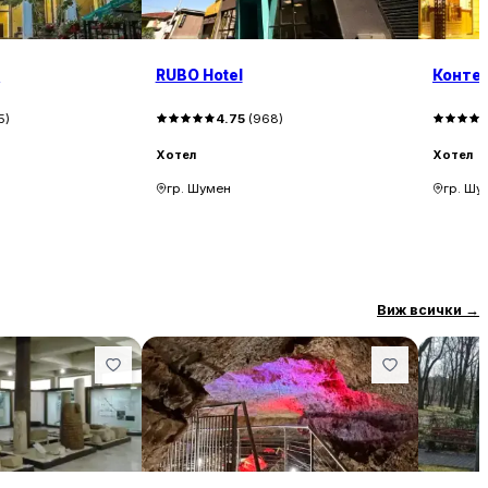
А
RUBO Hotel
Конте
5
)
4.75
(
968
)
Хотел
Хотел
гр. Шумен
гр. Шу
Виж всички
→