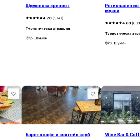
Шуменска крепост
Регионален ис
музей
4.70
(
1,741
)
4.60
(
63
Туристическа атракция
Туристическа атр
гр. Шумен
гр. Шумен
Барето кафе и коктейл клуб
Wine Bar & Cof