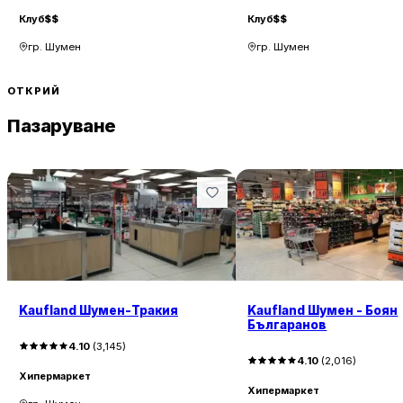
Клуб
$$
Клуб
$$
гр. Шумен
гр. Шумен
ОТКРИЙ
Пазаруване
Kaufland Шумен-Тракия
Kaufland Шумен - Боян
Българанов
4.10
(
3,145
)
4.10
(
2,016
)
Хипермаркет
Хипермаркет