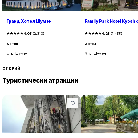
Гранд Хотел Шумен
Family Park Hotel Kyosh
4.05
(
2,310
)
4.23
(
1,455
)
Хотел
Хотел
гр. Шумен
гр. Шумен
ОТКРИЙ
Туристически атракции