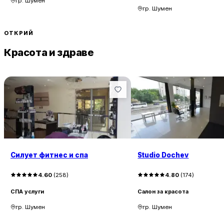
гр. Шумен
гр. Шумен
ОТКРИЙ
Красота и здраве
Силует фитнес и спа
Studio Dochev
4.60
(
258
)
4.80
(
174
)
СПА услуги
Салон за красота
гр. Шумен
гр. Шумен