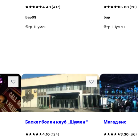
4.40
(
417
)
5.00
(
20
)
Бар
$$
Бар
гр. Шумен
гр. Шумен
Баскетболен клуб „Шумен“
Мегаденс
4.10
(
124
)
3.30
(
86
)