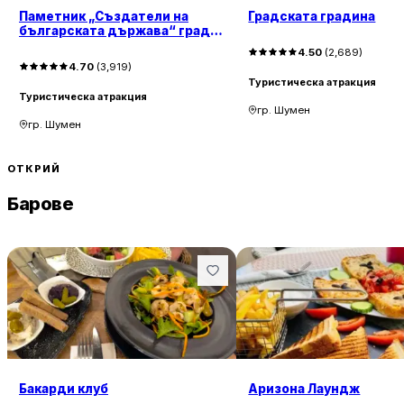
Паметник „Създатели на
Градската градина
българската държава“ град
Шумен
4.50
(
2,689
)
4.70
(
3,919
)
Туристическа атракция
Туристическа атракция
гр. Шумен
гр. Шумен
ОТКРИЙ
Барове
Бакарди клуб
Аризона Лаундж