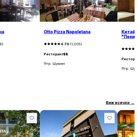
на
Otto Pizza Napoletana
Китай
"Пеки
76
)
4.70
(
1,005
)
Ресторант
$$
Рестора
гр. Шумен
гр. Шу
Виж всички
→