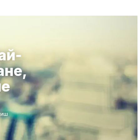
ай-
ане,
ие
тиш