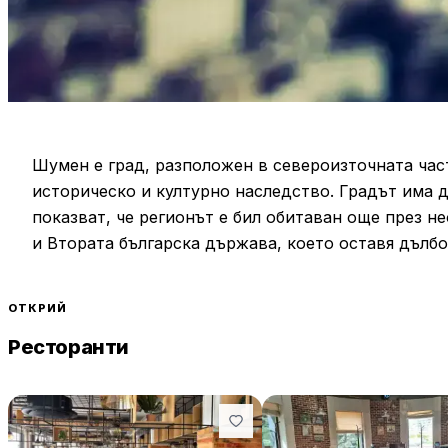
Шумен е град, разположен в североизточната част
историческо и културно наследство. Градът има д
показват, че регионът е бил обитаван още през 
и Втората българска държава, което оставя дълб
развитие.
ОТКРИЙ
Една от най-забележителните исторически забел
Ресторанти
платото над града. Крепостта датира от римско в
вековете. В града се намира и Паметникът "1300 
отбелязващ значимите исторически събития на бъ