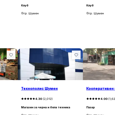
Клуб
Клуб
гр. Шумен
гр. Шумен
Технополис Шумен
Кооперативен 
4.30
(
2,012
)
4.00
(
1,6
Магазин за черна и бяла техника
Пазар