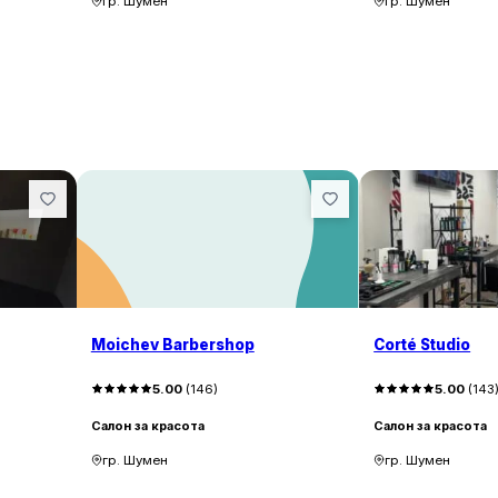
гр. Шумен
гр. Шумен
Moichev Barbershop
Corté Studio
5.00
(
146
)
5.00
(
143
Салон за красота
Салон за красота
гр. Шумен
гр. Шумен