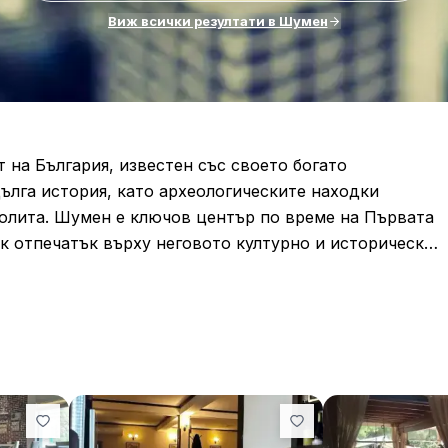
Виж всички резултати в Шумен
 на България, известен със своето богато
ълга история, като археологическите находки
неолита. Шумен е ключов център по време на Първата
ок отпечатък върху неговото културно и историческо
ежителности е Шуменската крепост, разположена на
реме и е била важен стратегически обект през
години България", който е впечатляващ мемориал,
лгарската държава.