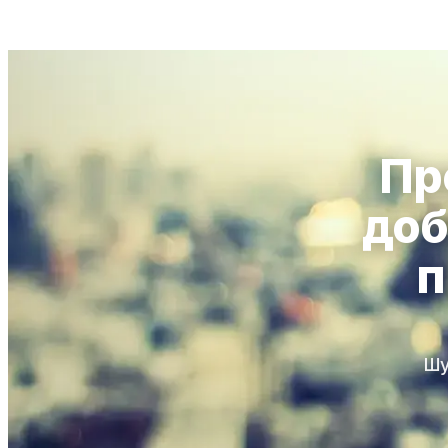
Пр
доб
п
Шу