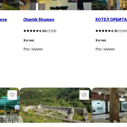
kove
Otantik Shumen
ХОТЕЛ ОРБИТ
4.50
(
1,113
)
4.10
(
1,00
Хотел
Хотел
гр. Шумен
гр. Шумен