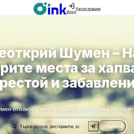
Регистрация
Вход
еоткрий Шумен – Н
рите места за хапв
рестой и забавлен
мен отблизо - местата, които си струва да посе
Търсене