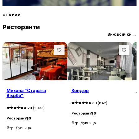
ОТКРИЙ
Ресторанти
Виж всички
→
Механа "Старата
Кондор
К
Върба"
4.30
(
842
)
4.20
(
1,033
)
Ресторант
$$
Р
Ресторант
$$
гр. Дупница
гр. Дупница