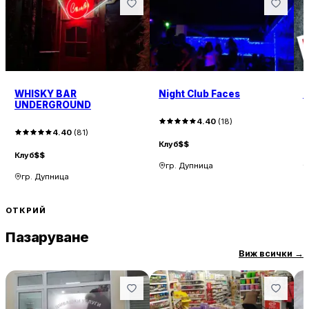
WHISKY BAR
Night Club Faces
C
UNDERGROUND
4.40
(
18
)
4.40
(
81
)
Клуб
$$
К
Клуб
$$
гр. Дупница
гр. Дупница
ОТКРИЙ
Пазаруване
Виж всички
→