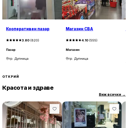
Кооперативен пазар
Магазин CBA
М
3.80
(
820
)
4.10
(
555
)
Пазар
Магазин
М
м
гр. Дупница
гр. Дупница
ОТКРИЙ
Красота и здраве
Виж всички
→