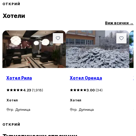
ОТКРИЙ
Хотели
Виж всички
→
Хотел Рила
Хотел Оренда
Х
4.23
(
1,918
)
3.00
(
34
)
Хотел
Хотел
Х
гр. Дупница
гр. Дупница
ОТКРИЙ