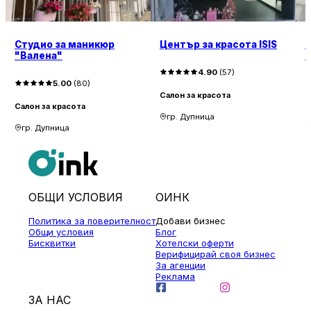
Студио за маникюр
Център за красота ISIS
"Валена"
4.90
(
57
)
5.00
(
80
)
Салон за красота
Салон за красота
С
гр. Дупница
гр. Дупница
ОБЩИ УСЛОВИЯ
ОИНК
Политика за поверителност
Добави бизнес
Общи условия
Блог
Бисквитки
Хотелски оферти
Верифицирай своя бизнес
За агенции
Реклама
ЗА НАС