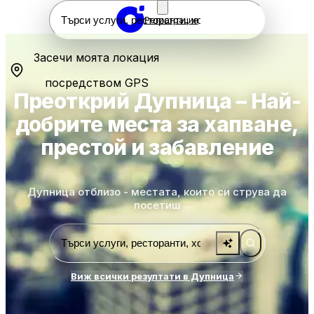
Регистрация
Засечи моята локация
посредством GPS
Преоткрий Дупница – Най-
добрите места за хапване,
престой и забавление
Дупница отблизо - местата, които си струва да
посетиш
Виж всички резултати в Дупница