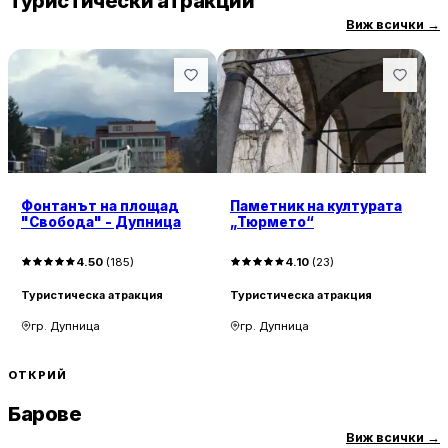
Туристически атракции
Виж всички
→
Фонтанът на площад
Паметник на културата
"Свобода" - Дупница
„Тюрмето“
4.50
(
185
)
4.10
(
23
)
Туристическа атракция
Туристическа атракция
гр. Дупница
гр. Дупница
ОТКРИЙ
Барове
Виж всички
→