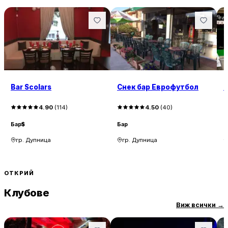
Bar Scolars
Снек бар Еврофутбол
Т
4.90
(
114
)
4.50
(
40
)
Бар
$
Бар
Б
гр. Дупница
гр. Дупница
ОТКРИЙ
Клубове
Виж всички
→