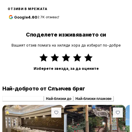
ОТЗИВИ В МРЕЖАТА
Google
4.60
2.7K
отзива
Споделете изживяването си
Вашият отзив помага на хиляди хора да избират по-добре
Изберете звезда, за да оцените
Най-доброто от Слънчев бряг
Препоръчани сходни
Най-близки до
Най-близки плажове