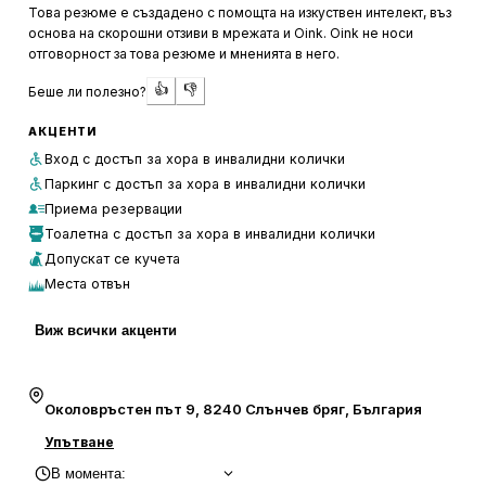
предразполагаща към релакс.
Това резюме е създадено с помощта на изкуствен интелект, въз
основа на скорошни отзиви в мрежата и Oink. Oink не носи
Обслужването в „Жива риба“ е бързо и професионално,
отговорност за това резюме и мненията в него.
с усмихнат и любезен персонал, който се грижи за
👍
👎
Беше ли полезно?
доброто настроение на клиентите. Локацията е удобна,
с налични места за паркиране и лесен достъп пеша от
АКЦЕНТИ
плажа. Посетителите често се връщат заради
Вход с достъп за хора в инвалидни колички
отличното обслужване и вкусната храна,
Паркинг с достъп за хора в инвалидни колички
препоръчвайки заведението на приятели и познати.
Приема резервации
Тоалетна с достъп за хора в инвалидни колички
Допускат се кучета
Места отвън
Виж всички акценти
Околовръстен път 9, 8240 Слънчев бряг, България
Упътване
В момента
: