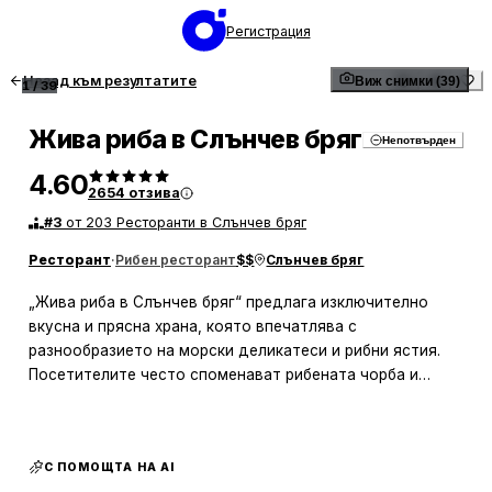
Регистрация
Назад към резултатите
Виж снимки (39)
1
/
39
Жива риба в Слънчев бряг
Непотвърден
4.60
2654
отзива
#
3
от 203 Ресторанти в Слънчев бряг
Ресторант
·
Рибен ресторант
$$
Слънчев бряг
„Жива риба в Слънчев бряг“ предлага изключително
вкусна и прясна храна, която впечатлява с
разнообразието на морски деликатеси и рибни ястия.
Посетителите често споменават рибената чорба и
мидите като специалитети, които не бива да се
пропускат. Кухнята се отличава с високо качество и
свежест на продуктите, като рибата идва директно от
С ПОМОЩТА НА AI
рибарника. Атмосферата в заведението е приятна и