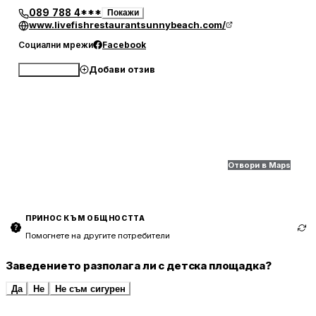
089 788 4***
Покажи
www.livefishrestaurantsunnybeach.com/
Социални мрежи
Facebook
Добави отзив
Обади се
Отвори в Maps
ПРИНОС КЪМ ОБЩНОСТТА
Помогнете на другите потребители
Заведението разполага ли с детска площадка?
Да
Не
Не съм сигурен