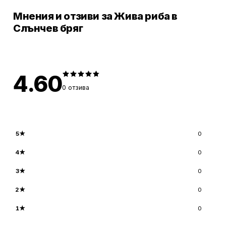
Мнения и отзиви за Жива риба в
Слънчев бряг
4.60
0
отзива
5
★
0
4
★
0
3
★
0
2
★
0
1
★
0