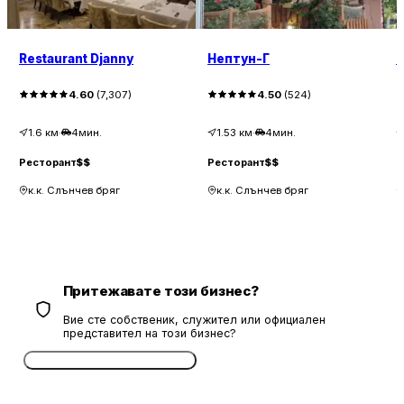
Restaurant Djanny
Нептун-Г
F
4.60
(
7,307
)
4.50
(
524
)
1.6
км
·
4мин.
1.53
км
·
4мин.
Ресторант
$$
Ресторант
$$
Р
к.к. Слънчев бряг
к.к. Слънчев бряг
Притежавате този бизнес?
Вие сте собственик, служител или официален
представител на този бизнес?
Потвърдете безплатно сега