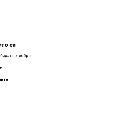
то си
збират по-добре
ните