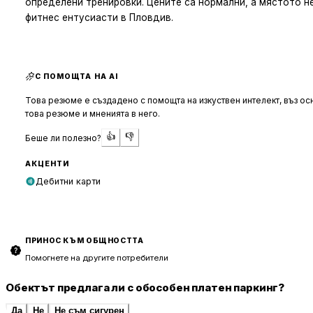
определени тренировки. Цените са нормални, а мястото не
фитнес ентусиасти в Пловдив.
С ПОМОЩТА НА AI
Това резюме е създадено с помощта на изкуствен интелект, въз осн
това резюме и мненията в него.
👍
👎
Беше ли полезно?
АКЦЕНТИ
Дебитни карти
ПРИНОС КЪМ ОБЩНОСТТА
Помогнете на другите потребители
Обектът предлага ли с обособен платен паркинг?
Да
Не
Не съм сигурен