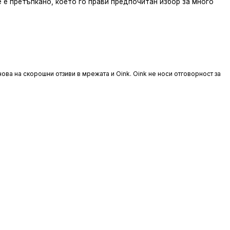
 е претъпкано, което го прави предпочитан избор за много
ова на скорошни отзиви в мрежата и Oink. Oink не носи отговорност за