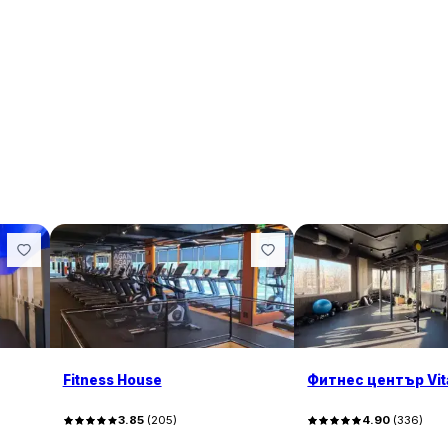
Fitness House
Фитнес център Vita
3.85
(
205
)
4.90
(
336
)