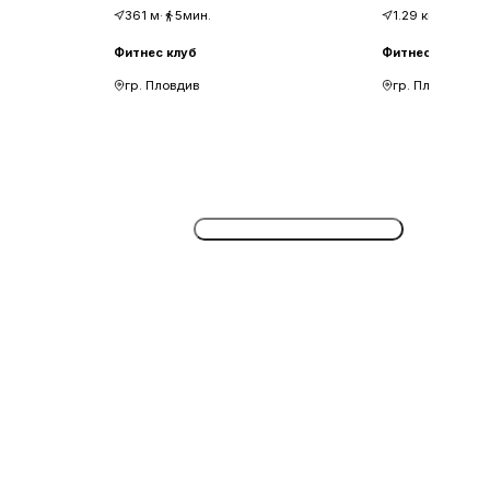
361
м
·
5мин.
1.29
км
·
17мин
Фитнес клуб
Фитнес клуб
гр. Пловдив
гр. Пловдив
Потвърдете безплатно сега