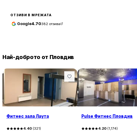
ОТЗИВИ В МРЕЖАТА
Google
4.70
382
отзива
Най-доброто от Пловдив
Фитнес зала Лаута
Pulse Фитнес Пловдив
4.40
(
321
)
4.20
(
1,174
)