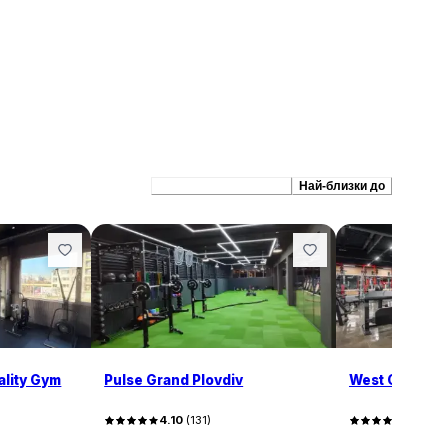
Препоръчани сходни
Най-близки до
lity Gym
Pulse Grand Plovdiv
West Gym – P
4.10
(
131
)
4.80
(
9