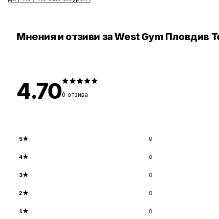
Мнения и отзиви за West Gym Пловдив T
4.70
0
отзива
5
★
0
4
★
0
3
★
0
2
★
0
1
★
0