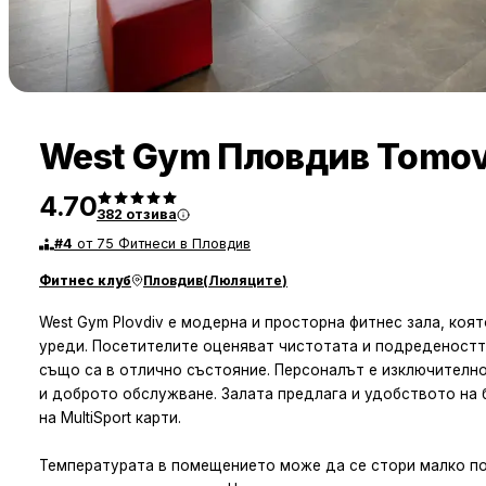
West Gym Пловдив Tomov
4.70
382
отзива
#
4
от 75 Фитнеси в Пловдив
Фитнес клуб
Пловдив
(
Люляците
)
West Gym Plovdiv е модерна и просторна фитнес зала, коя
уреди. Посетителите оценяват чистотата и подредеността
също са в отлично състояние. Персоналът е изключително
и доброто обслужване. Залата предлага и удобството на б
на MultiSport карти.
Температурата в помещението може да се стори малко по