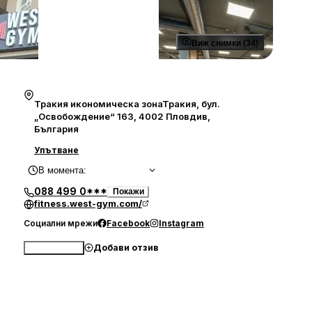
Виж снимки (34)
Тракия икономическа зонаТракия, бул.
„Освобождение“ 163, 4002 Пловдив,
България
Упътване
В момента
:
088 499 0***
Покажи
fitness.west-gym.com/
Социални мрежи
Facebook
Instagram
Добави отзив
Обади се