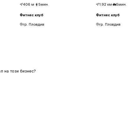
406
м
·
5мин.
1.92
км
·
5мин.
Фитнес клуб
Фитнес клуб
гр. Пловдив
гр. Пловдив
л на този бизнес?