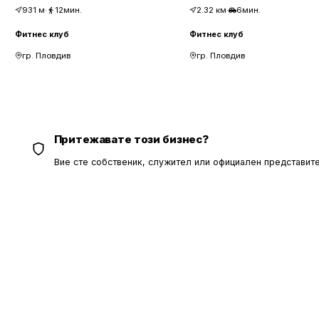
931
м
·
12мин.
2.32
км
·
6мин.
Фитнес клуб
Фитнес клуб
гр. Пловдив
гр. Пловдив
Притежавате този бизнес?
Вие сте собственик, служител или официален представите