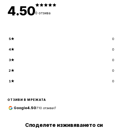
4.50
0
отзива
5
★
0
4
★
0
3
★
0
2
★
0
1
★
0
ОТЗИВИ В МРЕЖАТА
Google
4.50
710
отзива
Споделете изживяването си