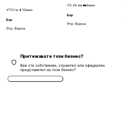
2.39
км
·
6мин.
721
м
·
10мин.
Бар
Б
Бар
гр. Варна
гр. Варна
Притежавате този бизнес?
Вие сте собственик, служител или официален
представител на този бизнес?
Потвърдете безплатно сега