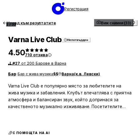
Регистрация
Назад към резултатите
Виж снимки (33)
1
/
33
Varna Live Club
Непотвърден
4.50
710
отзива
#
27
от 200 Барове в Варна
Бар
·
Бар с жива музика
$$
Варна
(
к.в. Левски
)
Varna Live Club е популярно място за любителите на
жива музика и забавления. Клубът впечатлява с приятна
атмосфера и балансиран звук, който допринася за
качественото музикално изживяване. Посетителите
често споменават разнообразието от музикални
изпълнения, като особено се открояват рок и метъл
жанровете. Клубът предлага и богат избор от
С ПОМОЩТА НА AI
алкохолни и безалкохолни напитки, което допълва