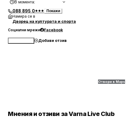
В момента
:
088 895 0***
Покажи
Намира се в
Дворец на културата и спорта
Социални мрежи
Facebook
Добави отзив
Обади се
Отвори в Maps
Мнения и отзиви за Varna Live Club