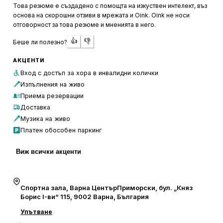
удоволствието от вечерта.
Това резюме е създадено с помощта на изкуствен интелект, въз
основа на скорошни отзиви в мрежата и Oink. Oink не носи
Обслужването в Varna Live Club е бързо и точно, като
отговорност за това резюме и мненията в него.
персоналът е приветлив и готов да съдейства на
👍
👎
Беше ли полезно?
клиентите. Локацията на клуба е удобна, което го прави
лесно достъпен за посетителите. Единствената
АКЦЕНТИ
забележка, която се среща, е свързана с позволеното
Вход с достъп за хора в инвалидни колички
пушене в заведението. Въпреки това, клубът остава
Изпълнения на живо
предпочитано място за тези, които търсят качествена
Приема резервации
музика и добро настроение.
Доставка
Музика на живо
Платен обособен паркинг
Виж всички акценти
Спортна зала, Варна ЦентърПриморски, бул. „Княз
Борис I-ви“ 115, 9002 Варна, България
Упътване