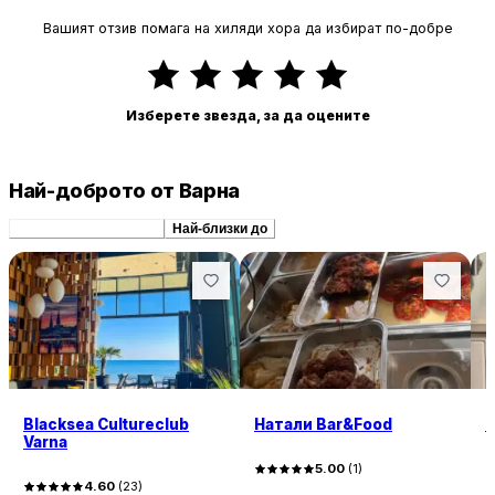
Вашият отзив помага на хиляди хора да избират по-добре
Изберете звезда, за да оцените
Най-доброто от Варна
Препоръчани сходни
Най-близки до
Blacksea Cultureclub
Натали Bar&Food
К
Varna
5.00
(
1
)
4.60
(
23
)