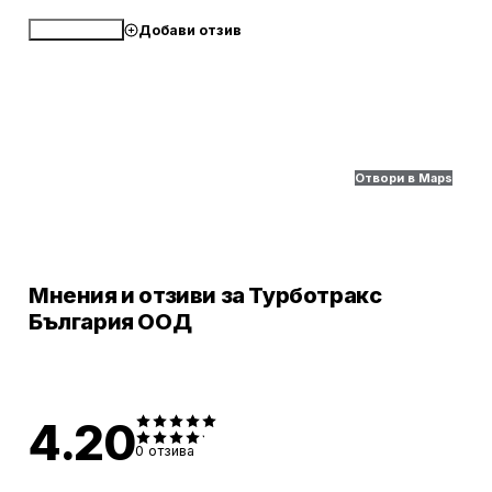
Добави отзив
Обади се
Отвори в Maps
Мнения и отзиви за Турботракс
България ООД
4.20
0
отзива