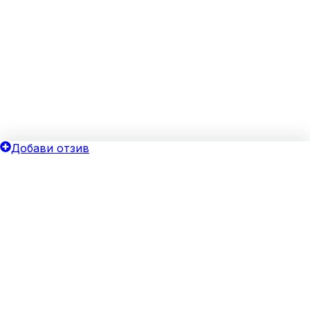
Добави отзив
ОБЩИ УСЛОВИЯ
ОИНК
Политика за поверителност
Добави бизнес
Общи условия
Блог
Бисквитки
Хотелски оферти
Верифицирай своя бизнес