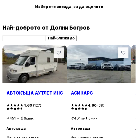
Изберете звезда, за да оцените
Най-доброто от Долни Богров
Препоръчани сходни
Най-близки до
АВТОКЪЩА АУТЛЕТ ИНС
АСИКАРС
A
4.60
(
127
)
4.60
(
39
)
451
м
·
6мин.
401
м
·
5мин.
Автокъща
Автокъща
А
с. Долни Богров
с. Долни Богров