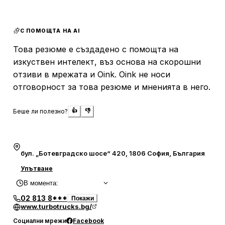
оценено от посетителите. Клиентите често отбелязват,
че продавачите са честни и коректни, а сервизът е
модерен и добре организиран, което допринася за
С ПОМОЩТА НА AI
положителното изживяване при посещение.
Това резюме е създадено с помощта на
Въпреки че цените са по-високи, качеството на
изкуствен интелект, въз основа на скорошни
услугите и грижата за техниката компенсират този
отзиви в мрежата и Oink. Oink не носи
аспект. Турботракс България ООД се развива
отговорност за това резюме и мненията в него.
динамично и гледа перспективно, което я прави
предпочитан избор за много клиенти. Фирмата е
известна с добрия си сервиз, особено за марката ДАФ,
Беше ли полезно?
👍
👎
и се стреми да предоставя услуги, които отговарят на
високите очаквания на своите клиенти.
бул. „Ботевградско шосе“ 420, 1806 София, България
Упътване
В момента
:
02 813 8***
Покажи
www.turbotrucks.bg/
Социални мрежи
Facebook