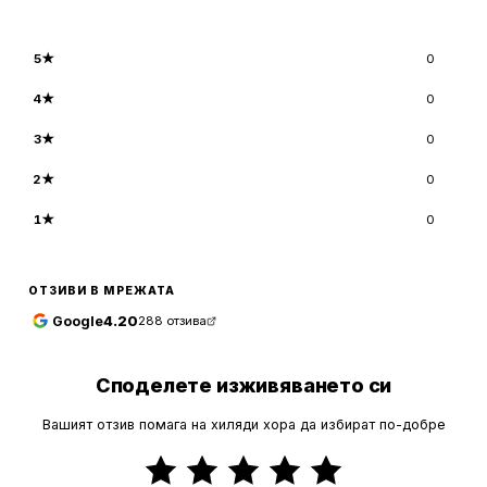
5
★
0
4
★
0
3
★
0
2
★
0
1
★
0
ОТЗИВИ В МРЕЖАТА
Google
4.20
288
отзива
Споделете изживяването си
Вашият отзив помага на хиляди хора да избират по-добре