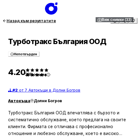
1
/
33
Виж снимки (33)
Назад към резултатите
Турботракс България ООД
Непотвърден
4.20
288
отзива
#
2
от 7 Автокъщи в Долни Богров
Автокъща
Долни Богров
Турботракс България ООД впечатлява с бързото и
систематично обслужване, което предлага на своите
клиенти. Фирмата се отличава с професионално
отношение и любезно обслужване, което е високо