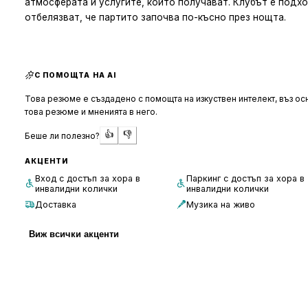
атмосферата и услугите, които получават. Клубът е подхо
отбелязват, че партито започва по-късно през нощта.
С ПОМОЩТА НА AI
Това резюме е създадено с помощта на изкуствен интелект, въз осн
това резюме и мненията в него.
👍
👎
Беше ли полезно?
АКЦЕНТИ
Вход с достъп за хора в
Паркинг с достъп за хора в
инвалидни колички
инвалидни колички
Доставка
Музика на живо
Виж всички акценти