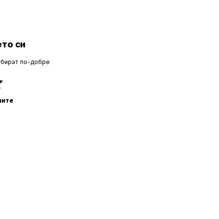
то си
збират по-добре
ните