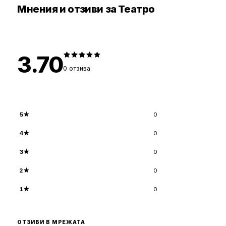
Мнения и отзиви за Театро
3.70
0
отзива
5
★
0
4
★
0
3
★
0
2
★
0
1
★
0
ОТЗИВИ В МРЕЖАТА