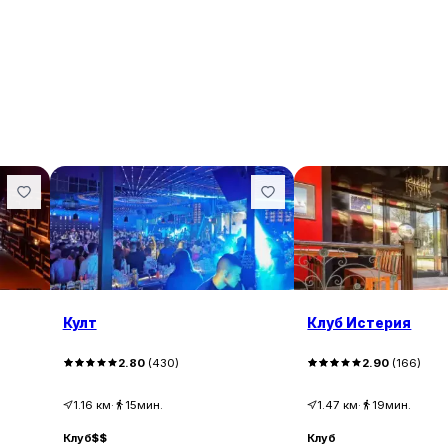
Култ
Клуб Истерия
2.80
(
430
)
2.90
(
166
)
1.16
км
·
15мин.
1.47
км
·
19мин.
Клуб
$$
Клуб