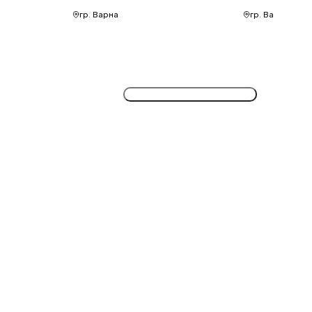
гр. Варна
гр. Варна
Потвърдете безплатно сега