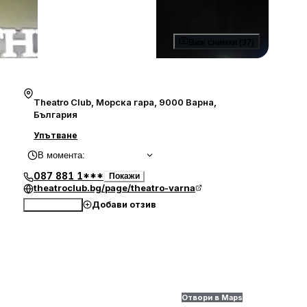
Виж снимки (37)
Theatro Club, Морска гара, 9000 Варна,
България
Упътване
В момента
:
087 881 1***
Покажи
theatroclub.bg/page/theatro-varna
Добави отзив
Обади се
Отвори в Maps