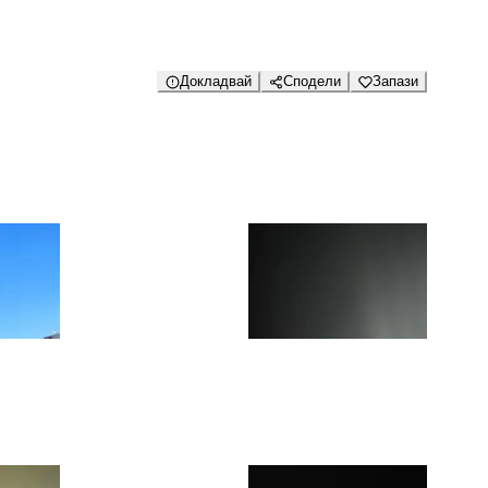
Докладвай
Сподели
Запази