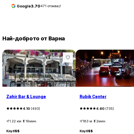
Google
3.70
471
отзива
Най-доброто от Варна
Zahir Bar & Lounge
Rubik Center
4.10
(
493
)
4.60
(
735
)
1.22
км
·
16мин.
183
м
·
2мин.
Клуб
$$
Клуб
$$