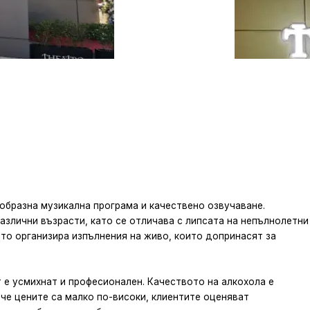
ообразна музикална програма и качествено озвучаване.
азлични възрасти, като се отличава с липсата на непълнолетни
сто организира изпълнения на живо, които допринасят за
 е усмихнат и професионален. Качеството на алкохола е
че цените са малко по-високи, клиентите оценяват