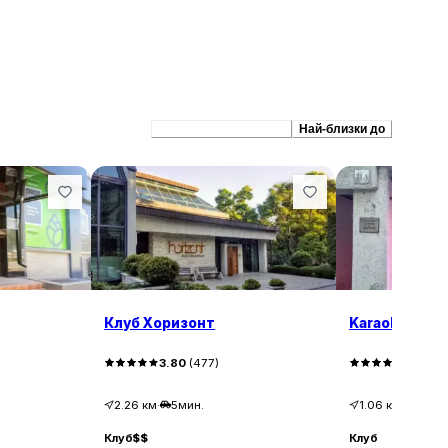
Препоръчани сходни
Най-близки до
Клуб Хоризонт
Karaoke & Da
3.80
(
477
)
4.30
(
9
2.26
км
·
5мин.
1.06
км
·
14мин
Клуб
$$
Клуб