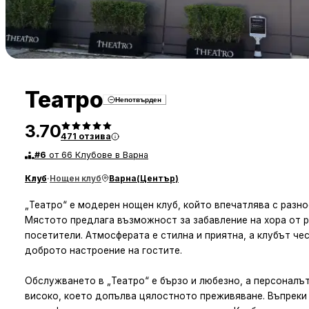
Театро
Непотвърден
3.70
471
отзива
#
6
от 66 Клубове в Варна
Клуб
·
Нощен клуб
Варна
(
Център
)
„Театро“ е модерен нощен клуб, който впечатлява с разн
Мястото предлага възможност за забавление на хора от р
посетители. Атмосферата е стилна и приятна, а клубът че
доброто настроение на гостите.
Обслужването в „Театро“ е бързо и любезно, а персоналът
високо, което допълва цялостното преживяване. Въпреки 