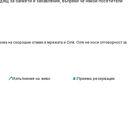
дящ за банкети и забавления, въпреки че някои посетители
ова на скорошни отзиви в мрежата и Oink. Oink не носи отговорност за
Изпълнения на живо
Приема резервации