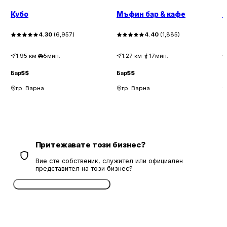
Кубо
Мъфин бар & кафе
С
4.30
(
6,957
)
4.40
(
1,885
)
1.95
км
·
5мин.
1.27
км
·
17мин.
Бар
$$
Бар
$$
Б
гр. Варна
гр. Варна
Притежавате този бизнес?
Вие сте собственик, служител или официален
представител на този бизнес?
Потвърдете безплатно сега