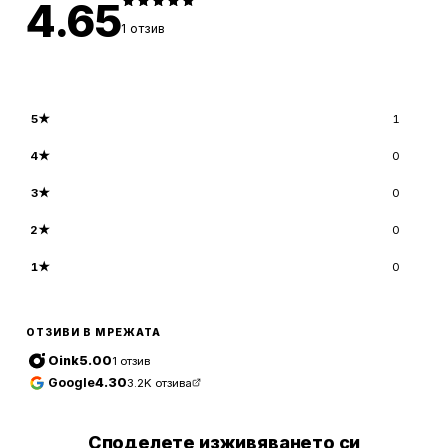
4.65
1
отзив
5
★
1
4
★
0
3
★
0
2
★
0
1
★
0
ОТЗИВИ В МРЕЖАТА
Oink
5.00
1
отзив
Google
4.30
3.2K
отзива
Споделете изживяването си