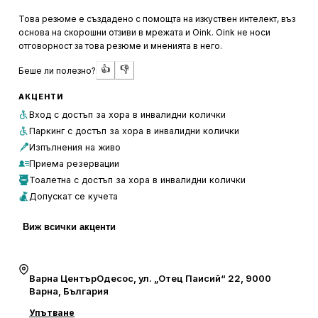
поводи.
Това резюме е създадено с помощта на изкуствен интелект, въз
основа на скорошни отзиви в мрежата и Oink. Oink не носи
Обслужването в The Garden Bar Food&Cocktails е високо
отговорност за това резюме и мненията в него.
оценено от посетителите, които често споменават
👍
👎
Беше ли полезно?
вежливия и бърз персонал. Храната получава
положителни отзиви, като особено се открояват
АКЦЕНТИ
бургерите и студеният чай с малини. Въпреки че някои
Вход с достъп за хора в инвалидни колички
гости отбелязват, че рекламата за тематични вечери
Паркинг с достъп за хора в инвалидни колички
може да бъде по-точна, цялостното впечатление от
Изпълнения на живо
заведението остава положително, като клиентите
Приема резервации
често се връщат заради добрата атмосфера и
Тоалетна с достъп за хора в инвалидни колички
качественото обслужване.
Допускат се кучета
Виж всички акценти
Варна ЦентърОдесос, ул. „Отец Паисий“ 22, 9000
Варна, България
Упътване