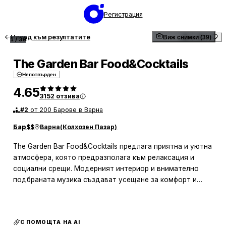
Регистрация
Назад към резултатите
Виж снимки (39)
1
/
39
The Garden Bar Food&Cocktails
Непотвърден
4.65
3152
отзива
#
2
от 200 Барове в Варна
Бар
$$
Варна
(
Колхозен Пазар
)
The Garden Bar Food&Cocktails предлага приятна и уютна
атмосфера, която предразполага към релаксация и
социални срещи. Модерният интериор и внимателно
подбраната музика създават усещане за комфорт и
спокойствие. Мястото е подходящо както за сутрешно
кафе или чай, така и за вечерни събития с приятели или
колеги. Разположено на комуникативно място,
С ПОМОЩТА НА AI
заведението е лесно достъпно и удобно за различни