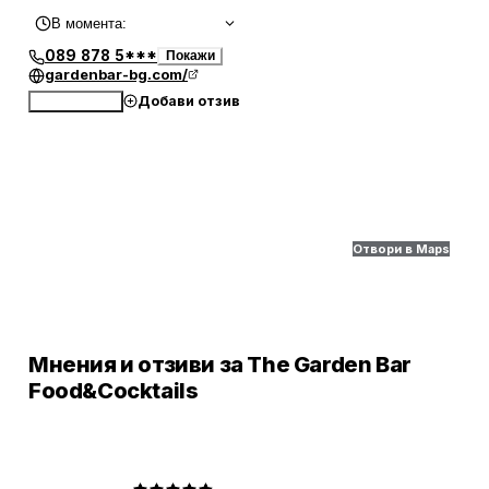
В момента
:
089 878 5***
Покажи
gardenbar-bg.com/
Добави отзив
Обади се
Отвори в Maps
Мнения и отзиви за The Garden Bar
Food&Cocktails