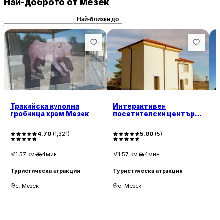
Най-доброто от Мезек
Препоръчани сходни
Най-близки до
Тракийска куполна
Интерактивен
гробница храм Мезек
посетителски център -
с. Мезек
4.70
(
1,321
)
5.00
(
5
)
1.57
км
·
4мин.
1.57
км
·
4мин.
Т
Туристическа атракция
Туристическа атракция
с. Мезек
с. Мезек