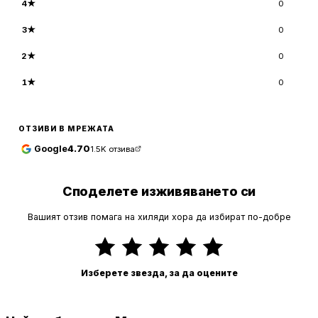
4
★
0
3
★
0
2
★
0
1
★
0
ОТЗИВИ В МРЕЖАТА
Google
4.70
1.5K
отзива
Споделете изживяването си
Вашият отзив помага на хиляди хора да избират по-добре
Изберете звезда, за да оцените