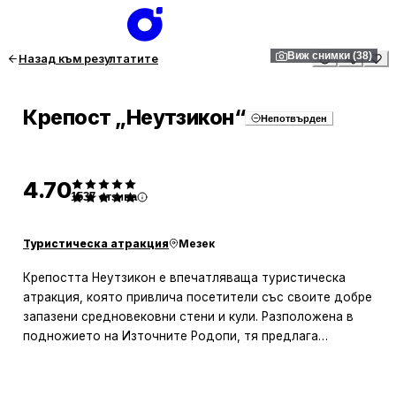
1
/
38
Виж снимки (38)
Назад към резултатите
Крепост „Неутзикон“
Непотвърден
4.70
1537
отзива
Туристическа атракция
Мезек
Крепостта Неутзикон е впечатляваща туристическа
атракция, която привлича посетители със своите добре
запазени средновековни стени и кули. Разположена в
подножието на Източните Родопи, тя предлага
панорамни гледки към околностите и Гърция.
Посетителите могат да се насладят на разнообразни
активности, включително стрелба с лък и пушка, както и