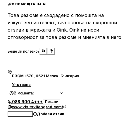
С ПОМОЩТА НА AI
на интересни средновековни атракции, които са
особено забавни за децата. Екскурзоводите на място
Това резюме е създадено с помощта на
предлагат увлекателни беседи, които допринасят за
изкуствен интелект, въз основа на скорошни
пълноценното изживяване на историята.
отзиви в мрежата и Oink. Oink не носи
отговорност за това резюме и мненията в него.
Крепостта е лесно достъпна и разполага с паркинг,
макар и малък, което може да наложи паркиране по
пътя при повече посетители. Билетите са на
Беше ли полезно?
👍
👎
символична цена и могат да бъдат комбинирани с
посещение на близката тракийска гробница, което
предоставя допълнителна отстъпка. Мястото е добре
P3QM+579, 6521 Мезек, България
поддържано, с окосени тревни площи и удобства за
пикник. Въпреки че някои части от крепостта са леко
Упътване
повредени, цялостната атмосфера и богатата история
В момента
:
правят посещението незабравимо.
088 900 4***
Покажи
www.visitsvilengrad.com/
Добави отзив
Обади се