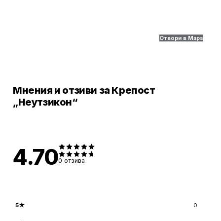
Отвори в Maps
Мнения и отзиви за Крепост
„Неутзикон“
4.70
0
отзива
5
★
0