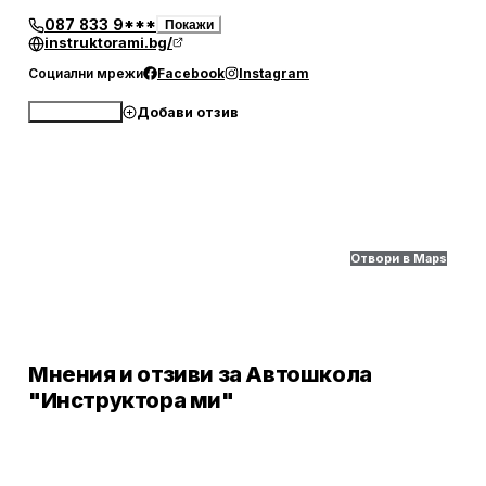
087 833 9***
Покажи
instruktorami.bg/
Социални мрежи
Facebook
Instagram
Добави отзив
Обади се
Отвори в Maps
Мнения и отзиви за Автошкола
"Инструктора ми"