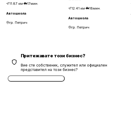
11.87
км
·
17мин.
12.41
км
·
18мин.
Автошкола
А
Автошкола
гр. Петрич
гр. Петрич
Притежавате този бизнес?
Вие сте собственик, служител или официален
представител на този бизнес?
Потвърдете безплатно сега