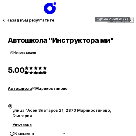
1
/
7
Виж снимки (7)
Назад към резултатите
Автошкола "Инструктора ми"
Непотвърден
5.00
10
отзива
Автошкола
Марикостиново
улица "Асен Златаров 21, 2870 Марикостиново,
България
Упътване
В момента
: