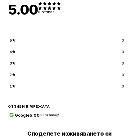
5.00
0
отзива
5
★
0
4
★
0
3
★
0
2
★
0
1
★
0
ОТЗИВИ В МРЕЖАТА
Google
5.00
10
отзива
Споделете изживяването си