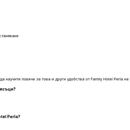
станяване
а научите повече за това и други удобства от Family Hotel Perla на 
 пясъци?
tel Perla?