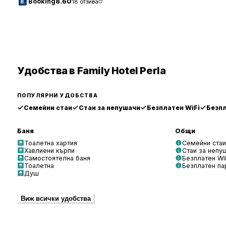
Booking
8.60
18
отзива
Удобства в Family Hotel Perla
ПОПУЛЯРНИ УДОБСТВА
Семейни стаи
Стаи за непушачи
Безплатен WiFi
Безпл
Баня
Общи
Тоалетна хартия
Семейни стаи
Хавлиени кърпи
Стаи за непу
Самостоятелна баня
Безплатен Wi
Тоалетна
Безплатен па
Душ
Виж всички удобства