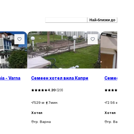
Препоръчани сходни
Най-близки до
nia - Varna
Семеен хотел вила Капри
Семеен хоте
4.20
(
23
)
4.15
(
2
529
м
·
7мин.
2.56
км
·
6мин
Хотел
Хотел
гр. Варна
гр. Варна