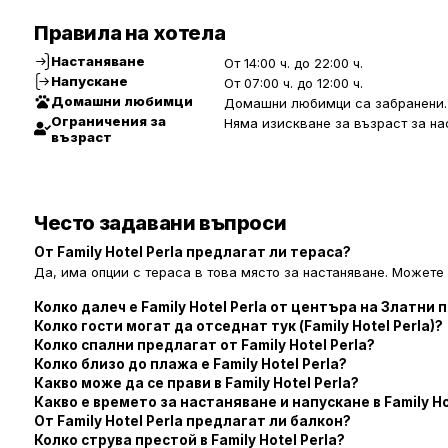
Правила на хотела
Настаняване
От 14:00 ч. до 22:00 ч.
Напускане
От 07:00 ч. до 12:00 ч.
Домашни любимци
Домашни любимци са забранени.
Ограничения за
Няма изискване за възраст за на
възраст
Често задавани въпроси
От Family Hotel Perla предлагат ли тераса?
Да, има опции с тераса в това място за настаняване. Можете д
Колко далеч е Family Hotel Perla от центъра на Златни
Колко гости могат да отседнат тук (Family Hotel Perla)?
Колко спални предлагат от Family Hotel Perla?
Колко близо до плажа е Family Hotel Perla?
Какво може да се прави в Family Hotel Perla?
Какво е времето за настаняване и напускане в Family Ho
От Family Hotel Perla предлагат ли балкон?
Колко струва престой в Family Hotel Perla?