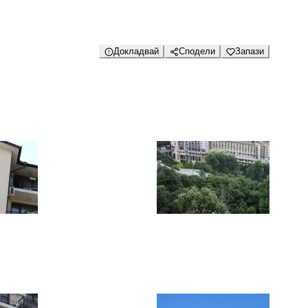
Докладвай
Сподели
Запази