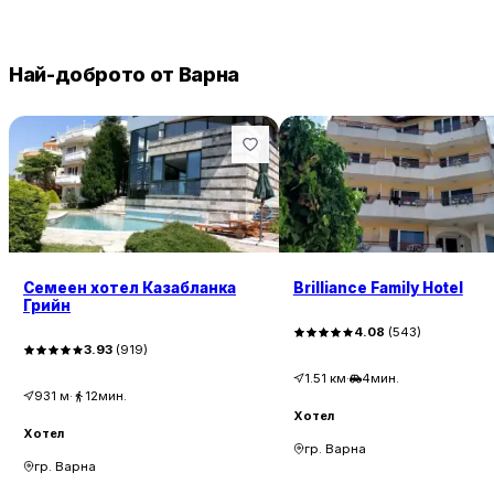
Най-доброто от Варна
Семеен хотел Казабланка
Brilliance Family Hotel
Грийн
4.08
(
543
)
3.93
(
919
)
1.51
км
·
4мин.
931
м
·
12мин.
Хотел
Хотел
гр. Варна
гр. Варна