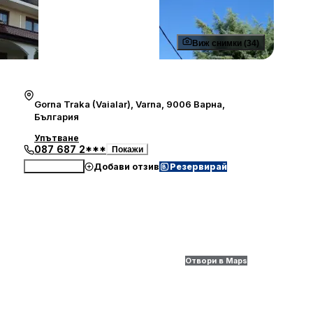
Виж снимки (34)
Gorna Traka (Vaialar), Varna, 9006 Варна,
България
Упътване
087 687 2***
Покажи
Добави отзив
Резервирай
Обади се
Отвори в Maps