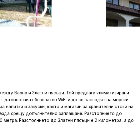
между Варна и Златни пясъци. Той предлага климатизирани
т да използват безплатен WiFi и да се насладят на морски
за напитки и закуски, както и магазин за хранителни стоки на
о езда срещу допълнително заплащане. Разстоянието до
00 метра. Разстоянието до Златни пясъци е 2 километра, а до