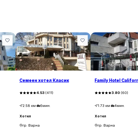
Семеен хотел Класик
Family Hotel Califor
4.53
(
411
)
3.80
(
60
)
2.58
км
·
6мин.
1.73
км
·
4мин.
Хотел
Хотел
гр. Варна
гр. Варна