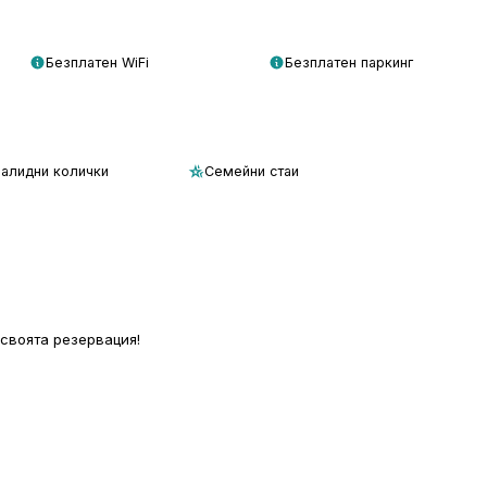
Безплатен WiFi
Безплатен паркинг
валидни колички
Семейни стаи
 своята резервация!