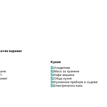
атен паркинг
Кухня
Хладилник
шачи
Маса за хранене
Fi
Кафе машина
ркинг
Обща кухня
Кухненски прибори и съдове
Електрическа кана