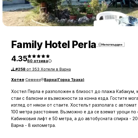
Family Hotel Perla
Непотвърден
4.35
60
отзива
#
258
от 353 Хотели в Варна
Хотел
·
Семеен
Варна
(
Горна Трака
)
Хостел Перла е разположен в близост до плажа Кабакум, 
стаи с балкони и възможности за конна езда. Гостите мога
изглед от някои от стаите. Хостелът разполага с автомат 
100 метра разстояние. Възможно е да се вземат уроци п
Кабинковия лифт е 50 метра, а до автобусната спирка - 2
Варна - 8 километра.