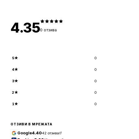
4.35
0
отзива
5
★
0
4
★
0
3
★
0
2
★
0
1
★
0
ОТЗИВИ В МРЕЖАТА
Google
4.40
42
отзива