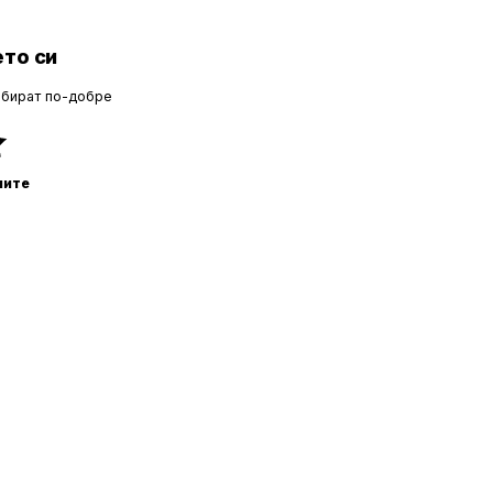
то си
збират по-добре
ните