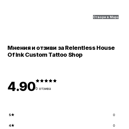
Отвори в Maps
Мнения и отзиви за Relentless House
Of Ink Custom Tattoo Shop
4.90
0
отзива
5
★
0
4
★
0