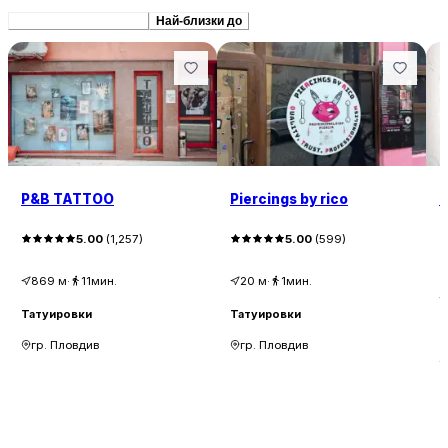
Препоръчани сходни
Най-близки до
P&B TATTOO
Piercings by rico
E
5.00
(
1,257
)
5.00
(
599
)
869
м
·
11мин.
20
м
·
1мин.
Татуировки
Татуировки
Т
гр. Пловдив
гр. Пловдив