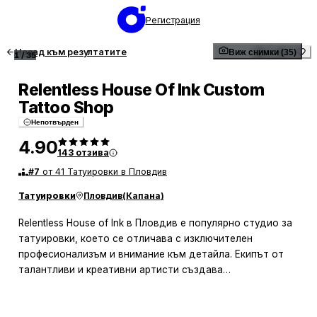
Регистрация
Назад към резултатите
Виж снимки (35)
1
/
35
Relentless House Of Ink Custom
Tattoo Shop
Непотвърден
4.90
143
отзива
#
7
от 41 Татуировки в Пловдив
Татуировки
Пловдив
(
Капана
)
Relentless House of Ink в Пловдив е популярно студио за
татуировки, което се отличава с изключителен
професионализъм и внимание към детайла. Екипът от
талантливи и креативни артисти създава
персонализирани дизайни, които отговарят на
индивидуалните желания на клиентите. Обстановката в
студиото е приветлива и предразполагаща, което прави