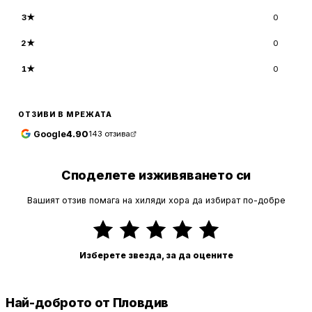
3
★
0
2
★
0
1
★
0
ОТЗИВИ В МРЕЖАТА
Google
4.90
143
отзива
Споделете изживяването си
Вашият отзив помага на хиляди хора да избират по-добре
Изберете звезда, за да оцените
Най-доброто от Пловдив