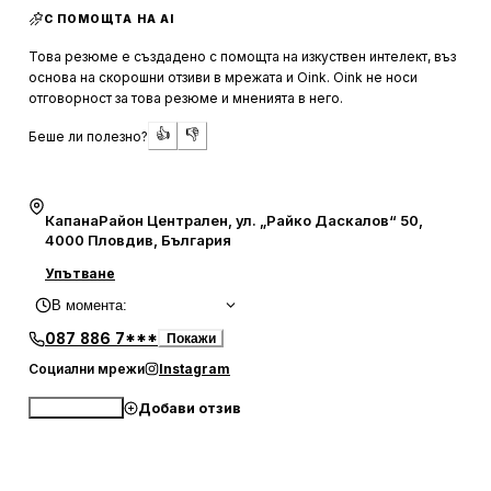
С ПОМОЩТА НА AI
посещението там приятно и без стрес. Хигиената е на
високо ниво, а използването на специално разработени
Това резюме е създадено с помощта на изкуствен интелект, въз
кремове за грижа за татуирана кожа допълнително
основа на скорошни отзиви в мрежата и Oink. Oink не носи
гарантира качеството на услугите.
отговорност за това резюме и мненията в него.
👍
👎
Беше ли полезно?
Клиентите често споделят за топлото посрещане и
компетентното отношение, което получават.
Персоналът е усмихнат и винаги готов да отговори на
въпросите и нуждите на посетителите. Освен
КапанаРайон Централен, ул. „Райко Даскалов“ 50,
татуировки, студиото предлага и пиърсинг услуги,
4000 Пловдив, България
както и възможност за закупуване на принтове и
Упътване
кремове за следгрижа. Това е място, където
В момента
:
професионализмът и доброто настроение вървят ръка
за ръка, а клиентите се чувстват комфортно и уверени в
087 886 7***
Покажи
избора си.
Социални мрежи
Instagram
Добави отзив
Обади се