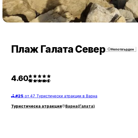
Плаж Галата Север
Непотвърден
4.60
49
отзива
#
25
от 47 Туристически атракции в Варна
Туристическа атракция
Варна
(
Галата
)