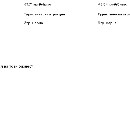
1.71
км
·
4мин.
3.84
км
·
8мин.
Туристическа атракция
Туристическа атр
гр. Варна
гр. Варна
л на този бизнес?