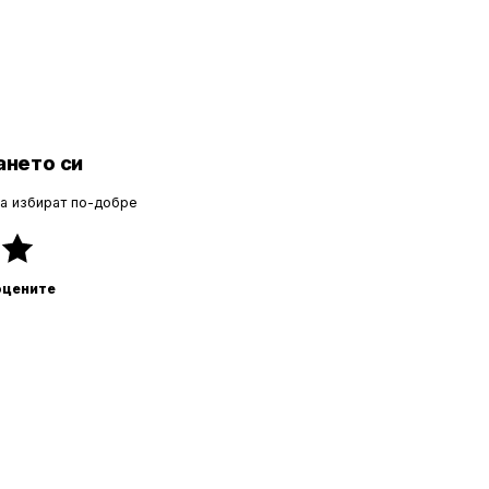
нето си
да избират по-добре
оцените