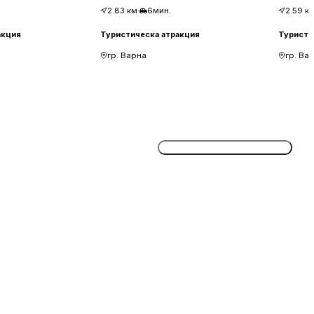
2.83
км
·
6мин.
2.59
к
акция
Туристическа атракция
Туристи
гр. Варна
гр. Ва
Потвърдете безплатно сега