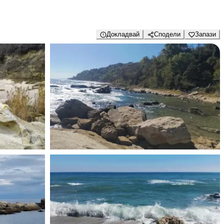
Докладвай
Сподели
Запази