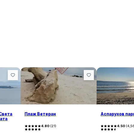
(Света
Плаж Ветеран
Аспарухов пар
лата
4.80
(
21
)
4.50
(
4,5