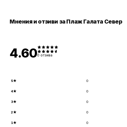
Мнения и отзиви за Плаж Галата Север
4.60
0
отзива
5
★
0
4
★
0
3
★
0
2
★
0
1
★
0