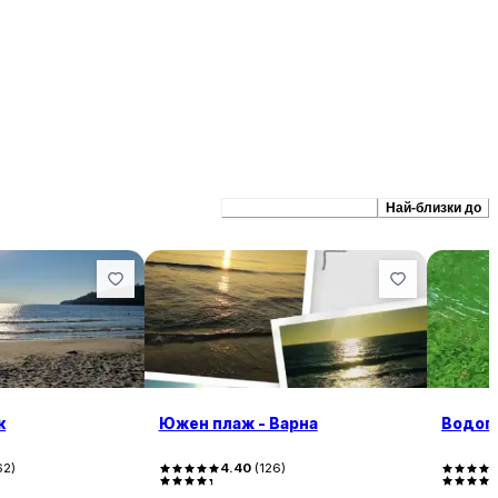
Препоръчани сходни
Най-близки до
к
Южен плаж - Варна
Водоп
62
)
4.40
(
126
)