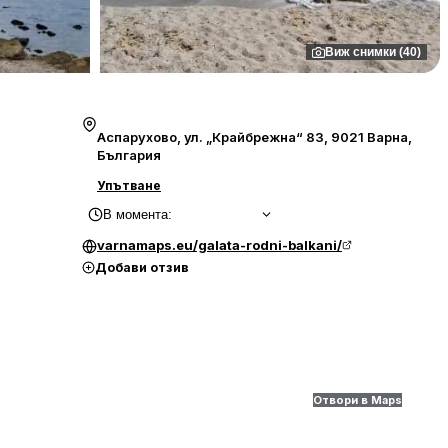
Виж снимки (40)
Аспарухово, ул. „Крайбрежна“ 83, 9021 Варна,
България
Упътване
В момента
:
varnamaps.eu/galata-rodni-balkani/
Добави отзив
Отвори в Maps