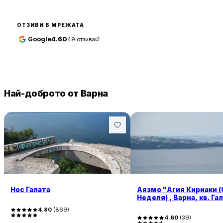
ОТЗИВИ В МРЕЖАТА
Google
4.60
49
отзива
Най-доброто от Варна
Нос Галата
Аязмо "Агия Кириаки 
Неделя) , Варна, кв. Га
4.80
(
869
)
4.60
(
39
)