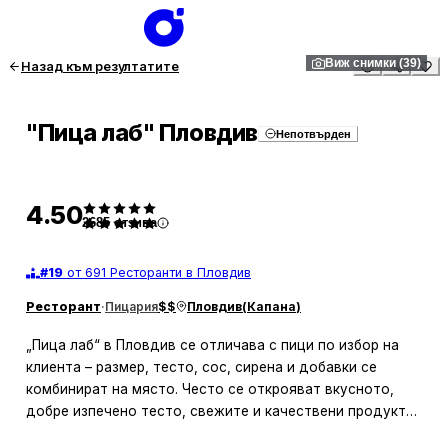
1
/
39
Виж снимки (39)
Назад към резултатите
"Пица лаб" Пловдив
Непотвърден
4.50
2685
отзива
#
19
от 691 Ресторанти в Пловдив
Ресторант
·
Пицария
$$
Пловдив
(
Капана
)
„Пица лаб“ в Пловдив се отличава с пици по избор на
клиента – размер, тесто, сос, сирена и добавки се
комбинират на място. Често се открояват вкусното,
добре изпечено тесто, свежите и качествени продукти,
както и тънката, хрупкава основа. Харесва се и