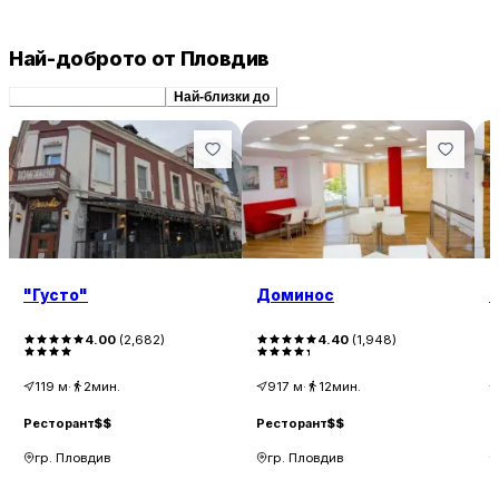
Най-доброто от Пловдив
Препоръчани сходни
Най-близки до
"Густо"
Доминос
L
4.00
(
2,682
)
4.40
(
1,948
)
119
м
·
2мин.
917
м
·
12мин.
Ресторант
$$
Ресторант
$$
Р
гр. Пловдив
гр. Пловдив