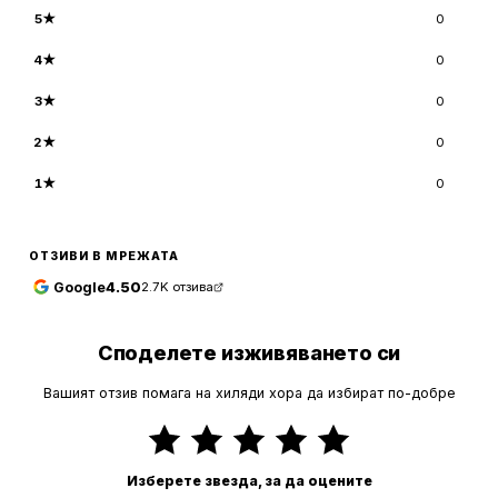
5
★
0
4
★
0
3
★
0
2
★
0
1
★
0
ОТЗИВИ В МРЕЖАТА
Google
4.50
2.7K
отзива
Споделете изживяването си
Вашият отзив помага на хиляди хора да избират по-добре
Изберете звезда, за да оцените