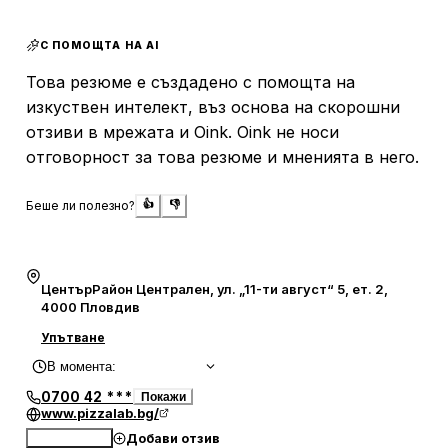
възможността за различни варианти тесто,
включително пълнозърнесто и безглутеново.
С ПОМОЩТА НА AI
Обслужването се описва като бързо, организирано и
Това резюме е създадено с помощта на
любезно, а пиците обикновено се приготвят за кратко
изкуствен интелект, въз основа на скорошни
време пред клиента. Посетителите оценяват и доброто
отзиви в мрежата и Oink. Oink не носи
съотношение между цена и качество, включително
отговорност за това резюме и мненията в него.
комбинирани предложения и различни размери.
Мястото е на удобна централна локация, с приятна и
поддържана обстановка, подходяща за бързо хапване
Беше ли полезно?
👍
👎
или неангажиращо сядане.
ЦентърРайон Централен, ул. „11-ти август“ 5, ет. 2,
4000 Пловдив
Упътване
В момента
:
0700 42 ***
Покажи
www.pizzalab.bg/
Добави отзив
Обади се