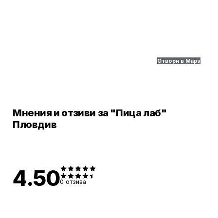
Отвори в Maps
Мнения и отзиви за "Пица лаб"
Пловдив
4.50
0
отзива