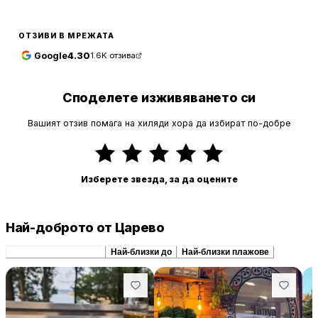
ОТЗИВИ В МРЕЖАТА
Google
4.30
1.6K
отзива
Споделете изживяването си
Вашият отзив помага на хиляди хора да избират по-добре
Изберете звезда, за да оцените
Най-доброто от Царево
Препоръчани сходни
Най-близки до
Най-близки плажове