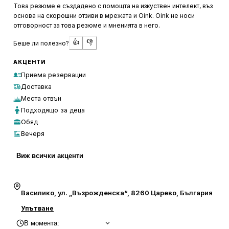
обслужването остава бързо и професионално, а
Това резюме е създадено с помощта на изкуствен интелект, въз
персоналът е любезен и отзивчив.
основа на скорошни отзиви в мрежата и Oink. Oink не носи
отговорност за това резюме и мненията в него.
Заведението е популярно сред местните и туристите,
👍
👎
Беше ли полезно?
което често изисква резервация, особено за вечеря.
Паркингът зад ресторанта е удобство за посетителите,
АКЦЕНТИ
а локацията му е лесно достъпна. Въпреки че рибните
Приема резервации
предложения са ограничени, качеството и вкусът на
Доставка
останалите ястия компенсират този недостатък.
Места отвън
Бистро ОРЕХА е препоръчвано от мнозина заради
Подходящо за деца
приятната си обстановка, вкусната храна и доброто
Обяд
обслужване, което го прави предпочитано място за
Вечеря
хранене в района.
Виж всички акценти
Василико, ул. „Възрожденска“, 8260 Царево, България
Упътване
В момента
: