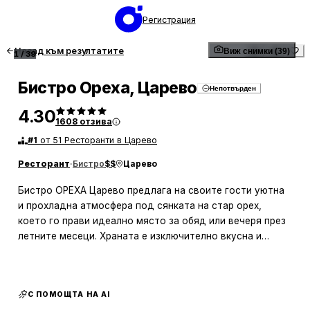
Регистрация
Назад към резултатите
Виж снимки (39)
1
/
39
Бистро Ореха, Царево
Непотвърден
4.30
1608
отзива
#
1
от 51 Ресторанти в Царево
Ресторант
·
Бистро
$$
Царево
Бистро ОРЕХА Царево предлага на своите гости уютна
и прохладна атмосфера под сянката на стар орех,
което го прави идеално място за обяд или вечеря през
летните месеци. Храната е изключително вкусна и
разнообразна, като порциите са големи и задоволяват
и най-големите апетити. Обедното меню също е високо
оценено от посетителите, а цените са приемливи и
С ПОМОЩТА НА AI
достъпни. Въпреки че ресторантът често е пълен,