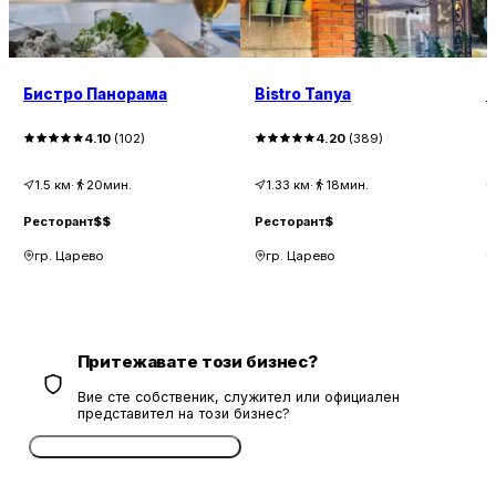
Бистро Панорама
Bistro Tanya
Б
4.10
(
102
)
4.20
(
389
)
1.5
км
·
20мин.
1.33
км
·
18мин.
Ресторант
$$
Ресторант
$
Р
гр. Царево
гр. Царево
Притежавате този бизнес?
Вие сте собственик, служител или официален
представител на този бизнес?
Потвърдете безплатно сега