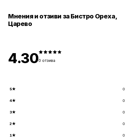
Мнения и отзиви за Бистро Ореха,
Царево
4.30
0
отзива
5
★
0
4
★
0
3
★
0
2
★
0
1
★
0