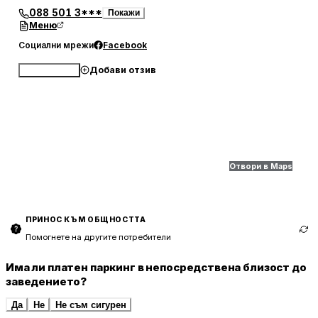
088 501 3***
Покажи
Меню
Социални мрежи
Facebook
Добави отзив
Обади се
Отвори в Maps
ПРИНОС КЪМ ОБЩНОСТТА
Помогнете на другите потребители
Има ли платен паркинг в непосредствена близост до
заведението?
Да
Не
Не съм сигурен