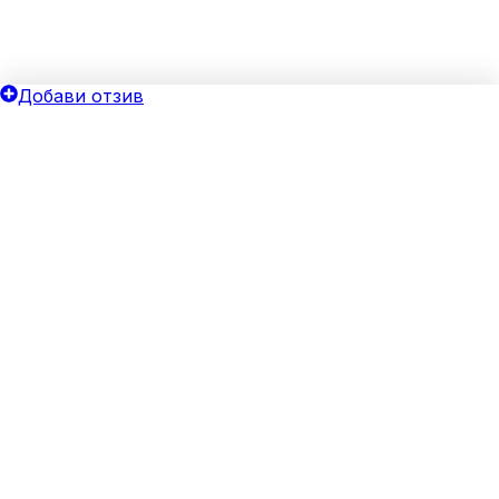
Добави отзив
ОБЩИ УСЛОВИЯ
ОИНК
Политика за поверителност
Добави бизнес
Общи условия
Блог
Бисквитки
Хотелски оферти
Верифицирай своя бизнес
За агенции
Реклама
ЗА НАС
За нас
Свържи се с нас
Често задавани въпроси