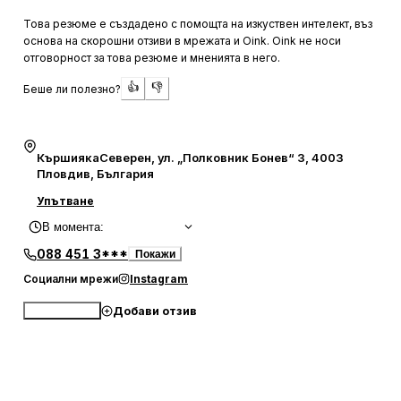
салона е приятна и приветлива, което допринася за
Това резюме е създадено с помощта на изкуствен интелект, въз
цялостното преживяване.
основа на скорошни отзиви в мрежата и Oink. Oink не носи
отговорност за това резюме и мненията в него.
Чистотата и организацията в Old Chicago Barbershop
👍
👎
Беше ли полезно?
също са на високо ниво, което прави посещението там
още по-приятно. Много от клиентите са впечатлени от
професионализма на екипа, като често се споменават
имената на Игор и Благовест, които се отличават със
КършиякаСеверен, ул. „Полковник Бонев“ 3, 4003
своето отношение и умения. Салонът предлага не само
Пловдив, България
отлични подстрижки, но и автентичен мъжки стил,
Упътване
който привлича много доволни посетители.
В момента
:
088 451 3***
Покажи
Социални мрежи
Instagram
Добави отзив
Обади се