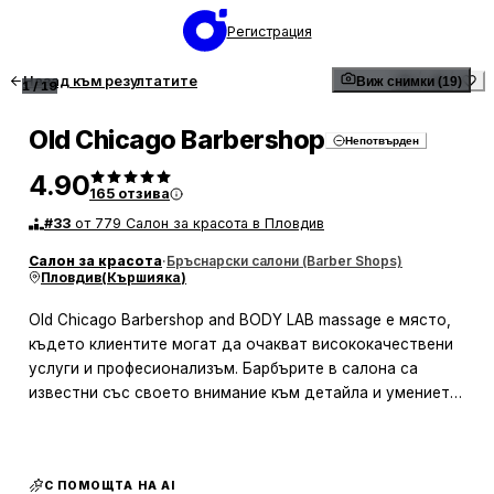
Регистрация
Назад към резултатите
Виж снимки (19)
1
/
19
Old Chicago Barbershop
Непотвърден
4.90
165
отзива
#
33
от 779 Салон за красота в Пловдив
Салон за красота
·
Бръснарски салони (Barber Shops)
Пловдив
(
Кършияка
)
Old Chicago Barbershop and BODY LAB massage е място,
където клиентите могат да очакват висококачествени
услуги и професионализъм. Барбърите в салона са
известни със своето внимание към детайла и умението
си да създават перфектни прически и бръснене.
Клиентите често споделят, че се чувстват специални,
тъй като персоналът отделя време за всеки един от тях
С ПОМОЩТА НА AI
и работи с удоволствие и ангажираност. Атмосферата в