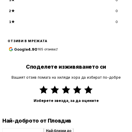
2
★
0
1
★
0
ОТЗИВИ В МРЕЖАТА
Google
4.90
165
отзива
Споделете изживяването си
Вашият отзив помага на хиляди хора да избират по-добре
Изберете звезда, за да оцените
Най-доброто от Пловдив
Препоръчани сходни
Най-близки до