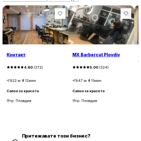
Контакт
MX Barbercut Plovdiv
G
I
4.60
(
372
)
5.00
(
324
)
922
м
·
12мин.
847
м
·
11мин.
Салон за красота
Салон за красота
С
гр. Пловдив
гр. Пловдив
Притежавате този бизнес?