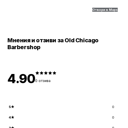
Отвори в Maps
Мнения и отзиви за Old Chicago
Barbershop
4.90
0
отзива
5
★
0
4
★
0
3
★
0