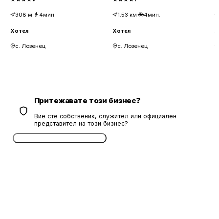
308
м
·
4мин.
1.53
км
·
4мин.
Хотел
Хотел
Х
с. Лозенец
с. Лозенец
Притежавате този бизнес?
Вие сте собственик, служител или официален
представител на този бизнес?
Потвърдете безплатно сега