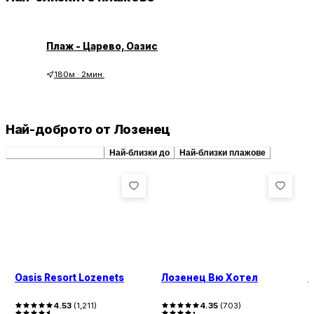
Плаж - Царево, Оазис
180
м
·
2мин.
Най-доброто от Лозенец
Препоръчани сходни
Най-близки до
Най-близки плажове
Oasis Resort Lozenets
Лозенец Вю Хотел
S
4.53
(
1,211
)
4.35
(
703
)