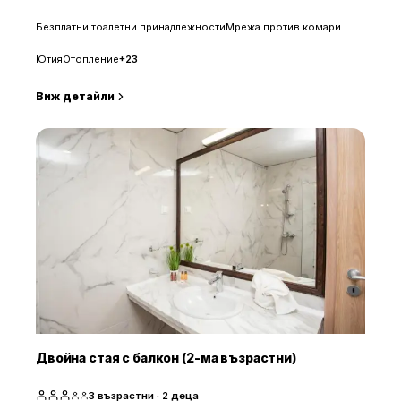
Безплатни тоалетни принадлежности
Мрежа против комари
Ютия
Отопление
+
23
Виж детайли
Двойна стая с балкон (2-ма възрастни)
3
възрастни
· 2 деца