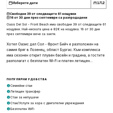
Изберете дати
1
2
Свободни 39 от следващите 61 нощувки
16 от 30 дни през септември са разпродадени
Oasis Del Sol - Front Beach има свободни 39 от следващите 61
нощувки. Най-ниската цена е 82€ на нощувка. 16 от 30 дни
през септември вече са заети.
Хотел Оазис дел Сол - Фронт Бийч е разположен на
самия бряг в Лозенец, област Бургас. Към комплекса
има сезонен открит плувен басейн и градина, а гостите
разполагат с безплатен Wi-Fi и платен летищен
трансфер.
Настаняването е оборудвано с телевизор с плосък
ПОПУЛЯРНИ УДОБСТВА
екран с кабелни канали, електрическа кана, душ,
Семейни стаи
безплатни тоалетни принадлежности и бюро. Всички
Летищен трансфер
стаи са с климатик и собствена баня, а част от тях имат
Стаи за непушачи
и кът за сядане. В помещенията има и гардероб.
Стаи/Услуги за хора с двигателни увреждания
Безплатен WiFi
Закуска се сервира в ресторанта на хотел Oasis Del