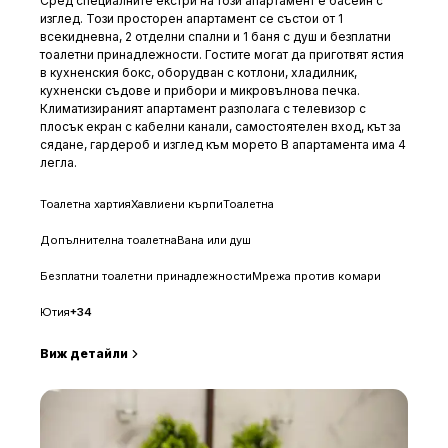
Сред специалните екстри на този апартамент е басейн с
изглед. Този просторен апартамент се състои от 1
всекидневна, 2 отделни спални и 1 баня с душ и безплатни
тоалетни принадлежности. Гостите могат да приготвят ястия
в кухненския бокс, оборудван с котлони, хладилник,
кухненски съдове и прибори и микровълнова печка.
Климатизираният апартамент разполага с телевизор с
плосък екран с кабелни канали, самостоятелен вход, кът за
сядане, гардероб и изглед към морето В апартамента има 4
легла.
Тоалетна хартия
Хавлиени кърпи
Тоалетна
Допълнителна тоалетна
Вана или душ
Безплатни тоалетни принадлежности
Мрежа против комари
Ютия
+
34
Виж детайли