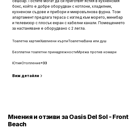
сешоар. Гостите могат да си приготвят ястия в кухненския
бокс, който е добре оборудван с котлони, хладилник,
кухненски съдове и прибори и микровълнова фурна. Този
апартамент предлага тераса с изглед към морето, минибар
и телевизор с плосък екран с кабелни канали. Помещението
за настаняване е оборудвано с 2 легла.
Тоалетна хартия
Хавлиени кърпи
Тоалетна
Вана или душ
Безплатни тоалетни принадлежности
Мрежа против комари
Ютия
Отопление
+
33
Виж детайли
Провери цени
Мнения и отзиви за Oasis Del Sol - Front
Beach