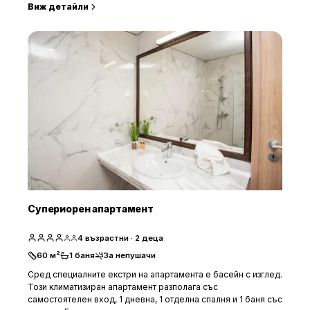
Виж детайли
Супериорен апартамент
4
възрастни
· 2 деца
60
м²
1
баня
За непушачи
Сред специалните екстри на апартамента е басейн с изглед.
Този климатизиран апартамент разполага със
самостоятелен вход, 1 дневна, 1 отделна спалня и 1 баня със