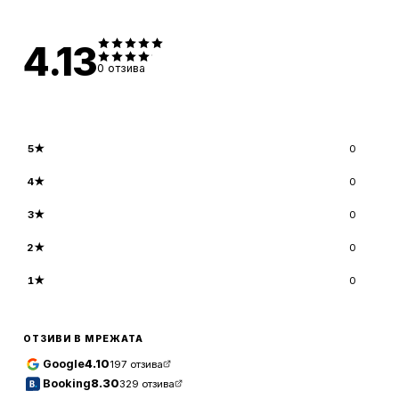
4.13
0
отзива
5
★
0
4
★
0
3
★
0
2
★
0
1
★
0
ОТЗИВИ В МРЕЖАТА
Google
4.10
197
отзива
Booking
8.30
329
отзива