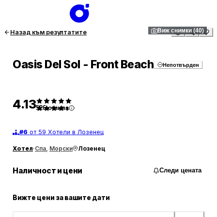
1
/
40
Виж снимки (40)
Назад към резултатите
Oasis Del Sol - Front Beach
Непотвърден
4.13
526
отзива
#
6
от 59 Хотели в Лозенец
Хотел
·
Спа
,
Морски
Лозенец
Наличност и цени
Следи цената
Вижте цени за вашите дати