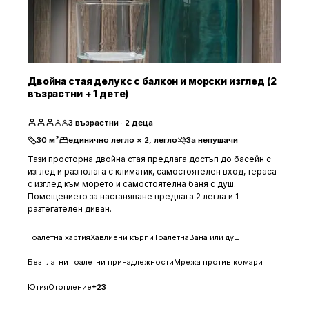
Двойна стая делукс с балкон и морски изглед (2
възрастни + 1 дете)
3
възрастни
· 2 деца
30
м²
единично легло × 2, легло
За непушачи
Тази просторна двойна стая предлага достъп до басейн с
изглед и разполага с климатик, самостоятелен вход, тераса
с изглед към морето и самостоятелна баня с душ.
Помещението за настаняване предлага 2 легла и 1
разтегателен диван.
Тоалетна хартия
Хавлиени кърпи
Тоалетна
Вана или душ
Безплатни тоалетни принадлежности
Мрежа против комари
Ютия
Отопление
+
23