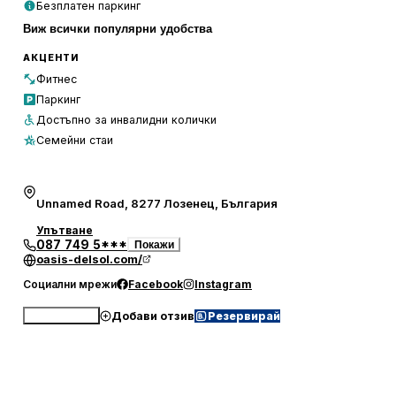
Безплатен паркинг
Mare срещу допълнителна такса от 15 БГН на гост на
Виж всички популярни удобства
ден. Най-близкото летище е Бургас, на 70 км от хотел
Оазис дел Сол.
АКЦЕНТИ
Фитнес
Паркинг
Достъпно за инвалидни колички
Семейни стаи
Unnamed Road, 8277 Лозенец, България
Упътване
087 749 5***
Покажи
oasis-delsol.com/
Социални мрежи
Facebook
Instagram
Добави отзив
Резервирай
Обади се