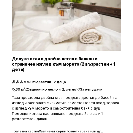
Делукс стая с двойно легло с балкон и
страничен изглед към морето (2 възрастни + 1
дете)
3
възрастни
· 2 деца
30
м²
единично легло × 2, легло
За непушачи
Тази просторна двойна стая предлага достъп до басейн с
изглед и разполага с климатик, самостоятелен вход, тераса
с изглед към морето и самостоятелна баня с душ.
Помещението за настаняване предлага 2 легла и 1
разтегателен диван.
Тоалетна хартия
Хавлиени кърпи
Тоалетна
Вана или душ