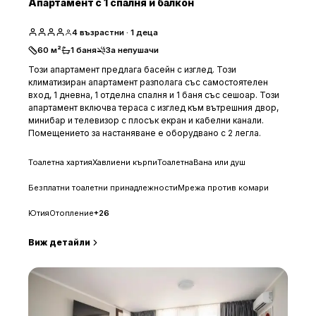
Апартамент с 1 спалня и балкон
4
възрастни
· 1 деца
60
м²
1
баня
За непушачи
Този апартамент предлага басейн с изглед. Този
климатизиран апартамент разполага със самостоятелен
вход, 1 дневна, 1 отделна спалня и 1 баня със сешоар. Този
апартамент включва тераса с изглед към вътрешния двор,
минибар и телевизор с плосък екран и кабелни канали.
Помещението за настаняване е оборудвано с 2 легла.
Тоалетна хартия
Хавлиени кърпи
Тоалетна
Вана или душ
Безплатни тоалетни принадлежности
Мрежа против комари
Ютия
Отопление
+
26
Виж детайли