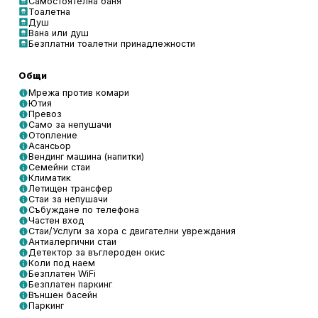
Самостоятелна баня
Тоалетна
Душ
Вана или душ
Безплатни тоалетни принадлежности
Общи
Мрежа против комари
Ютия
Превоз
Само за непушачи
Отопление
Асансьор
Вендинг машина (напитки)
Семейни стаи
Климатик
Летищен трансфер
Стаи за непушачи
Събуждане по телефона
Частен вход
Стаи/Услуги за хора с двигателни увреждания
Антиалергични стаи
Детектор за въглероден окис
Коли под наем
Безплатен WiFi
Безплатен паркинг
Външен басейн
Паркинг