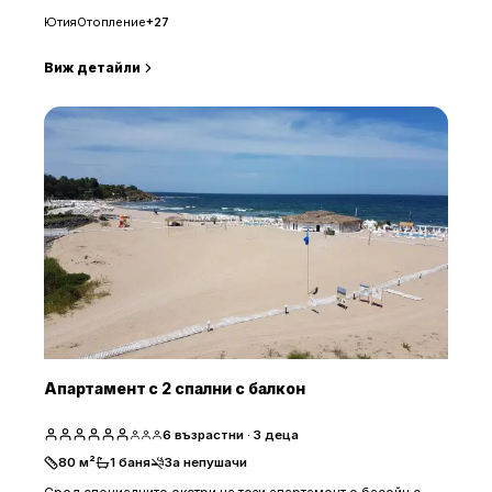
Ютия
Отопление
+
27
Виж детайли
Апартамент с 2 спални с балкон
6
възрастни
· 3 деца
80
м²
1
баня
За непушачи