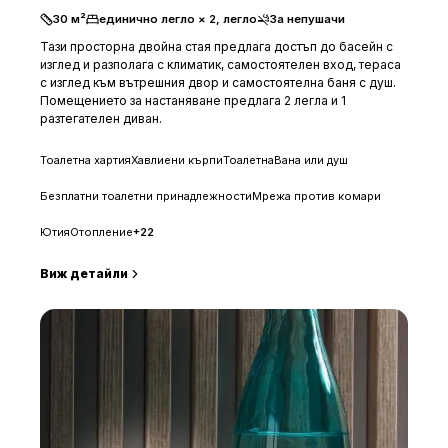
30
м²
единично легло × 2, легло
За непушачи
Тази просторна двойна стая предлага достъп до басейн с
изглед и разполага с климатик, самостоятелен вход, тераса
с изглед към вътрешния двор и самостоятелна баня с душ.
Помещението за настаняване предлага 2 легла и 1
разтегателен диван.
Тоалетна хартия
Хавлиени кърпи
Тоалетна
Вана или душ
Безплатни тоалетни принадлежности
Мрежа против комари
Ютия
Отопление
+
22
Виж детайли