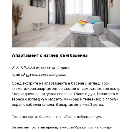
Апартамент с изглед към басейна
4
възрастни
· 2 деца
60
м²
1
баня
За непушачи
Сред екстрите на апартамента е басейн с изглед. Този
климатизиран апартамент се състои от самостоятелен вход,
1 всекидневна, 1 отделна спалня и 1 баня с душ. Разполага с
тераса с изглед към морето, минибар и телевизор с плосък
екран с кабелни канали. В апартамента има 2 легла.
Тоалетна хартия
Хавлиени кърпи
Тоалетна
Вана или душ
Безплатни тоалетни принадлежности
Мрежа против комари