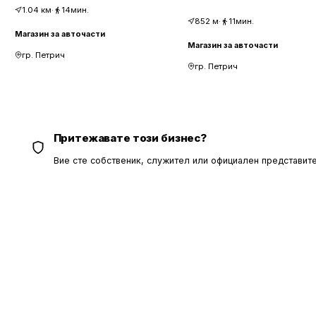
1.04
км
·
14мин.
852
м
·
11мин.
Магазин за авточасти
Магазин за авточасти
гр. Петрич
гр. Петрич
Притежавате този бизнес?
Вие сте собственик, служител или официален представите