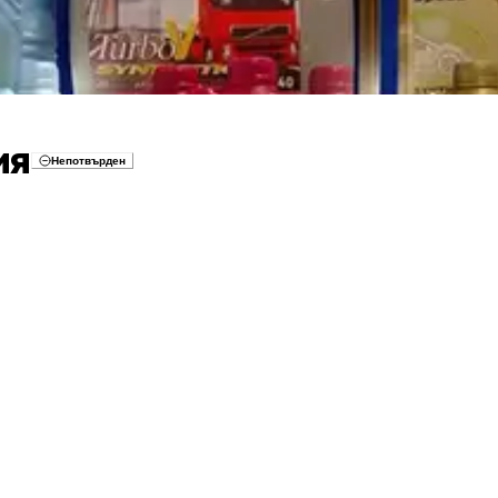
ия
Непотвърден