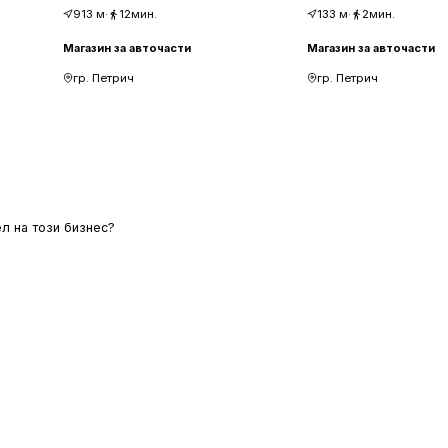
913
м
·
12мин.
133
м
·
2мин.
Магазин за авточасти
Магазин за авточасти
гр. Петрич
гр. Петрич
л на този бизнес?