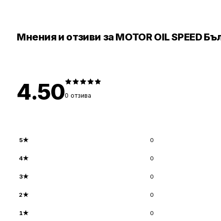
Мнения и отзиви за MOTOR OIL SPEED Бъ
4.50
0
отзива
5
★
0
4
★
0
3
★
0
2
★
0
1
★
0