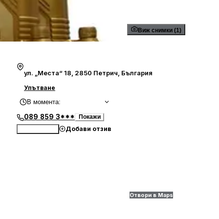
Виж снимки (1)
ул. „Места“ 18, 2850 Петрич, България
Упътване
В момента
:
089 859 3***
Покажи
Добави отзив
Обади се
Отвори в Maps