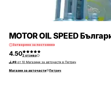
MOTOR OIL SPEED Българ
Затворено за постоянно
4.50
2
отзива
#
8
от 10 Магазини за авточасти в Петрич
Магазин за авточасти
Петрич