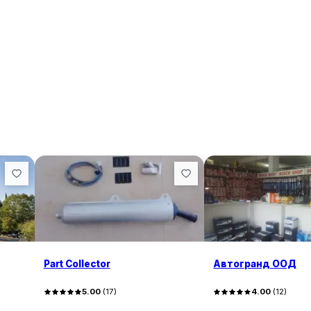
Part Collector
Автогранд ООД
5.00
(
17
)
4.00
(
12
)