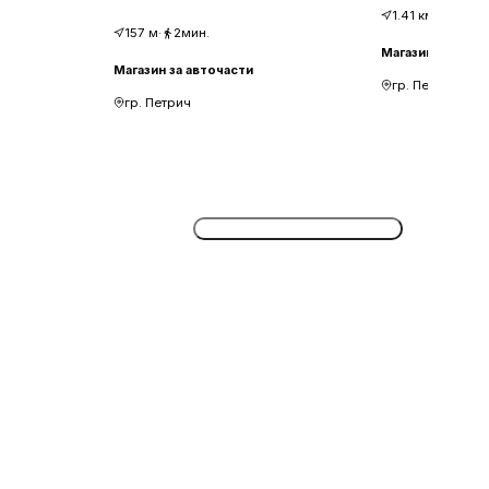
1.41
км
·
19мин
157
м
·
2мин.
Магазин за авто
Магазин за авточасти
гр. Петрич
гр. Петрич
Потвърдете безплатно сега