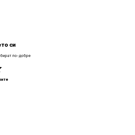
то си
збират по-добре
ните