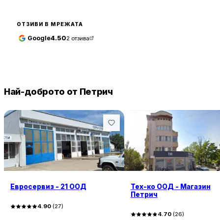
ОТЗИВИ В МРЕЖАТА
Google
4.50
2
отзива
Най-доброто от Петрич
Евросервиз - 21 ООД
Тех-ко ООД - Магазин
Петрич
4.90
(
27
)
4.70
(
26
)