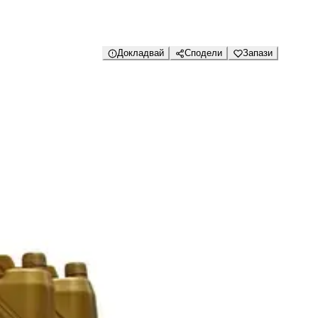
Докладвай
Сподели
Запази