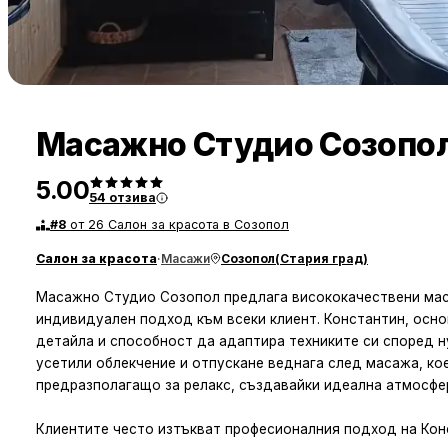
Масажно Студио Созопо
5.00
54
отзива
#
8
от 26 Салон за красота в Созопол
Салон за красота
·
Масажи
Созопол
(
Стария град
)
Масажно Студио Созопол предлага висококачествени мас
индивидуален подход към всеки клиент. Константин, осно
детайла и способност да адаптира техниките си според н
усетили облекчение и отпускане веднага след масажа, кое
предразполагащо за релакс, създавайки идеална атмосфер
Клиентите често изтъкват професионалния подход на Конс