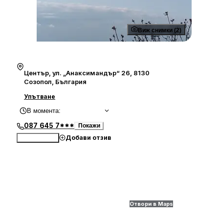
Виж снимки (2)
Център, ул. „Анаксимандър“ 26, 8130
Созопол, България
Упътване
В момента
:
087 645 7***
Покажи
Добави отзив
Обади се
Отвори в Maps