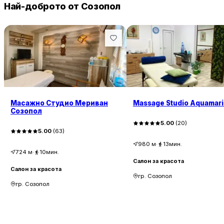
Най-доброто от Созопол
Масажно Студио Мериван
Massage Studio Aquamar
Созопол
5.00
(
20
)
5.00
(
63
)
980
м
·
13мин.
724
м
·
10мин.
Салон за красота
Салон за красота
гр. Созопол
гр. Созопол