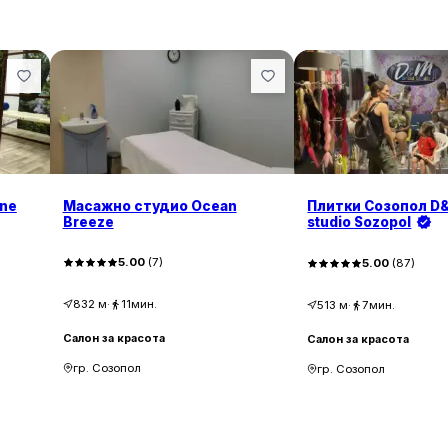
ine
Масажно студио Ocean
Плитки Созопол D&
Breeze
studio Sozopol
5.00
(
7
)
5.00
(
87
)
832
м
·
11мин.
513
м
·
7мин.
Салон за красота
Салон за красота
гр. Созопол
гр. Созопол