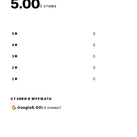
5.00
0
отзива
5
★
0
4
★
0
3
★
0
2
★
0
1
★
0
ОТЗИВИ В МРЕЖАТА
Google
5.00
54
отзива