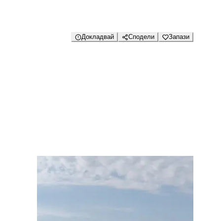
Докладвай
Сподели
Запази