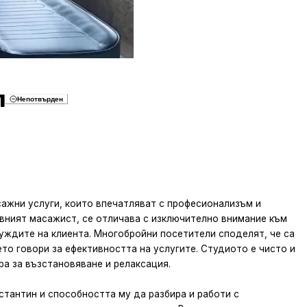
л
Непотвърден
ажни услуги, които впечатляват с професионализъм и
вният масажист, се отличава с изключително внимание към
уждите на клиента. Многобройни посетители споделят, че са
то говори за ефективността на услугите. Студиото е чисто и
а за възстановяване и релаксация.
тантин и способността му да разбира и работи с