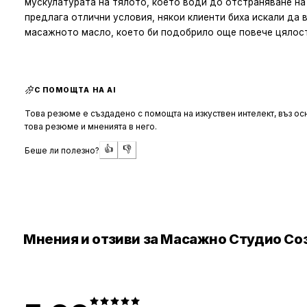
мускулатурата на тялото, което води до отстраняване на
предлага отлични условия, някои клиенти биха искали да 
масажното масло, което би подобрило още повече цялос
остава предпочитано място за тези, които търсят профе
С ПОМОЩТА НА AI
Това резюме е създадено с помощта на изкуствен интелект, въз осн
това резюме и мненията в него.
👍
👎
Беше ли полезно?
Мнения и отзиви за Масажно Студио Со