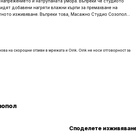
 напрежението и натрупаната умора. Въпреки че студиото
видят добавени нагряти влажни кърпи за премахване на
тното изживяване. Въпреки това, Масажно Студио Созопол
сионално и внимателно обслужване.
ова на скорошни отзиви в мрежата и Oink. Oink не носи отговорност за
зопол
Споделете изживяване