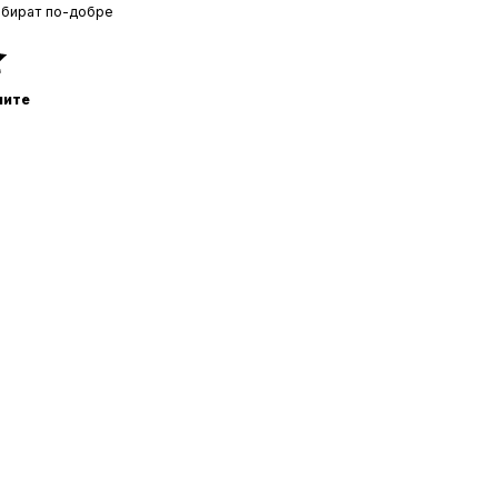
збират по-добре
ните