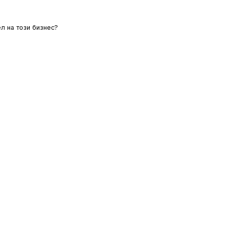
л на този бизнес?
ЛОВИЯ
ОИНК
ЗА НАС