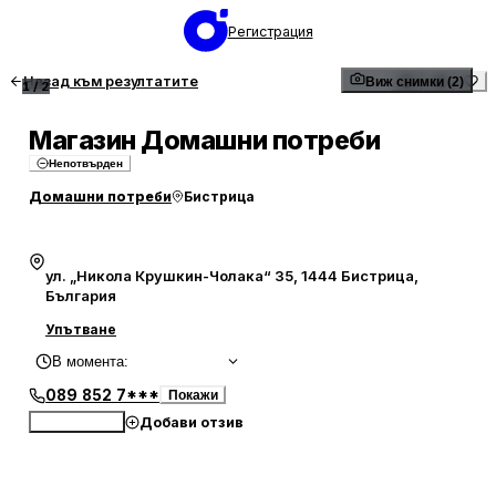
Регистрация
Назад към резултатите
Виж снимки (2)
1
/
2
Магазин Домашни потреби
Непотвърден
Домашни потреби
Бистрица
ул. „Никола Крушкин-Чолака“ 35, 1444 Бистрица,
България
Упътване
В момента
:
089 852 7***
Покажи
Добави отзив
Обади се