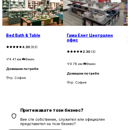
Bed Bath & Table
Гама Елит Централен
П
офис
п
Е
4.30
(
83
)
2.30
(
3
)
4.41
км
·
9мин.
4.78
км
·
9мин.
Домашни потреби
Домашни потреби
Д
гр. София
гр. София
Притежавате този бизнес?
Вие сте собственик, служител или официален
представител на този бизнес?