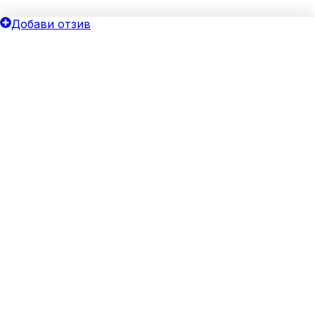
Добави отзив
ОБЩИ УСЛОВИЯ
ОИНК
Политика за поверителност
Добави бизнес
Общи условия
Блог
Бисквитки
Хотелски оферти
Верифицирай своя бизнес
За агенции
Реклама
ЗА НАС
За нас
Свържи се с нас
Често задавани въпроси
© 2026 Oink.bg. Всички права запазени