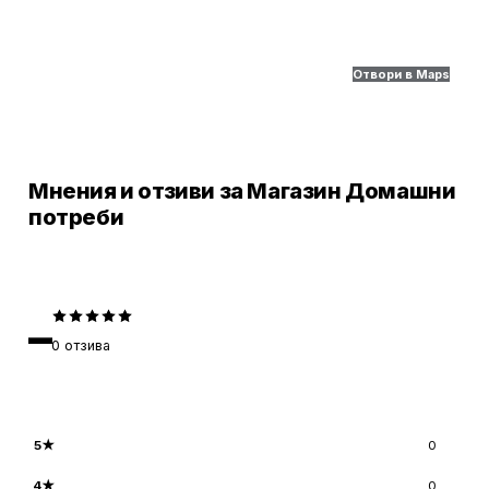
Отвори в Maps
Мнения и отзиви за Магазин Домашни
потреби
–
0
отзива
5
★
0
4
★
0