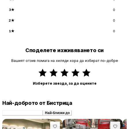
3
★
0
2
★
0
1
★
0
Споделете изживяването си
Вашият отзив помага на хиляди хора да избират по-добре
Изберете звезда, за да оцените
Най-доброто от Бистрица
Препоръчани сходни
Най-близки до