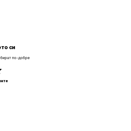
то си
збират по-добре
ните