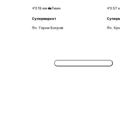
3.19
км
·
7мин.
3.57
км
·
8мин
Супермаркет
Супермаркет
с. Горни Богров
с. Кривина
Потвърдете безплатно сега