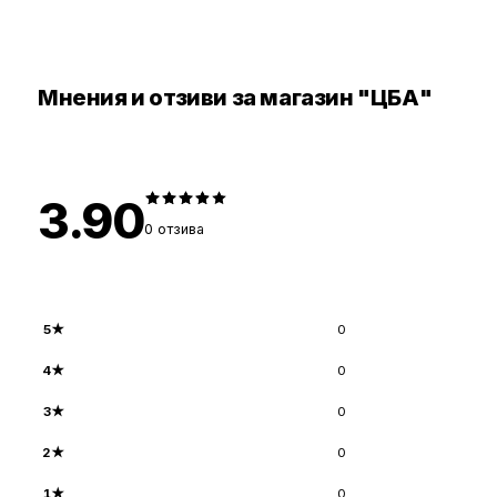
Мнения и отзиви за магазин "ЦБА"
3.90
0
отзива
5
★
0
4
★
0
3
★
0
2
★
0
1
★
0