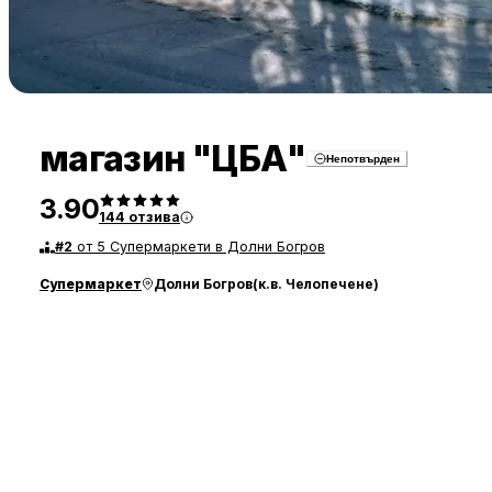
магазин "ЦБА"
Непотвърден
3.90
144
отзива
#
2
от 5 Супермаркети в Долни Богров
Супермаркет
Долни Богров
(
к.в. Челопечене
)