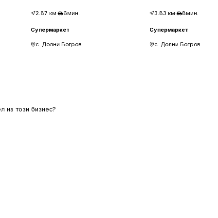
2.87
км
·
6мин.
3.83
км
·
8мин.
Супермаркет
Супермаркет
с. Долни Богров
с. Долни Богров
л на този бизнес?