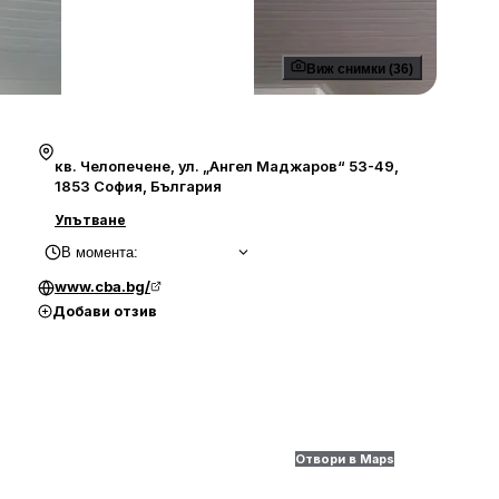
Виж снимки (36)
кв. Челопечене, ул. „Ангел Маджаров“ 53-49,
1853 София, България
Упътване
В момента
:
www.cba.bg/
Добави отзив
Отвори в Maps