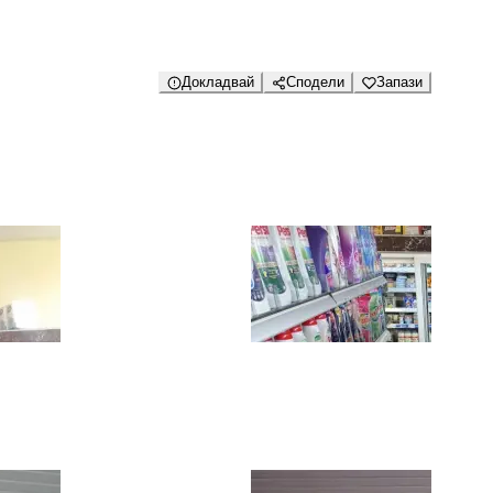
Докладвай
Сподели
Запази