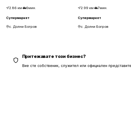
2.86
км
·
6мин.
2.99
км
·
7мин.
Супермаркет
Супермаркет
с. Долни Богров
с. Долни Богров
Притежавате този бизнес?
Вие сте собственик, служител или официален представите