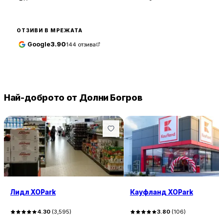
ОТЗИВИ В МРЕЖАТА
Google
3.90
144
отзива
Най-доброто от Долни Богров
Лидл XOPark
Кауфланд XOPark
4.30
(
3,595
)
3.80
(
106
)