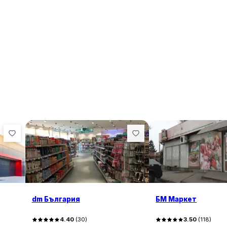
dm България
БМ Маркет
4.40
(
30
)
3.50
(
118
)