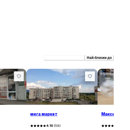
Препоръчани сходни
Най-близки до
мега маркет
Максима Бъл
4.10
(
58
)
3.20
(
8