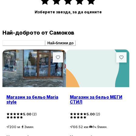
Изберете звезда, за да оцените
Най-доброто от Самоков
Препоръчани сходни
Най-близки до
Магазин за бельо Maria
Магазин за бельо МЕГИ
style
СТИЛ
5.00
(
2
)
5.00
(
2
)
200
м
·
3мин.
66.52
км
·
1ч.9мин.