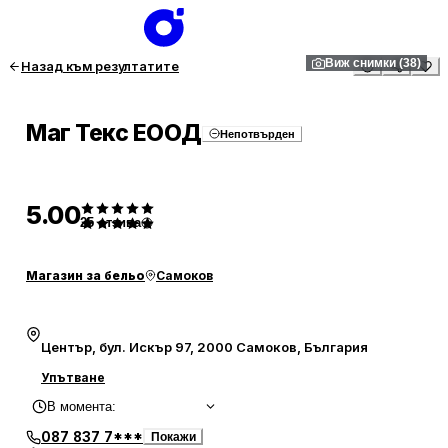
1
/
38
Виж снимки (38)
Назад към резултатите
Маг Текс ЕООД
Непотвърден
5.00
25
отзива
Магазин за бельо
Самоков
Център, бул. Искър 97, 2000 Самоков, България
Упътване
В момента
:
087 837 7***
Покажи