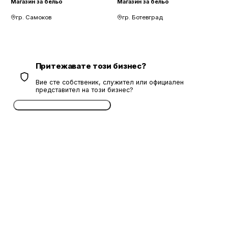
Магазин за бельо
Магазин за бельо
гр. Самоков
гр. Ботевград
Притежавате този бизнес?
Вие сте собственик, служител или официален
представител на този бизнес?
Потвърдете безплатно сега