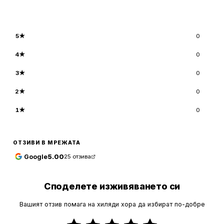
5
★
0
4
★
0
3
★
0
2
★
0
1
★
0
ОТЗИВИ В МРЕЖАТА
Google
5.00
25
отзива
Споделете изживяването си
Вашият отзив помага на хиляди хора да избират по-добре