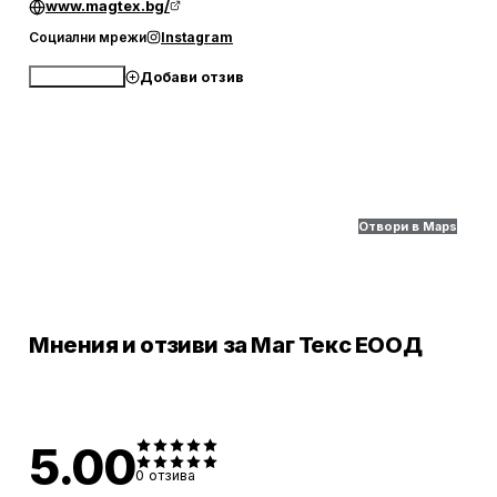
www.magtex.bg/
Социални мрежи
Instagram
Добави отзив
Обади се
Отвори в Maps
Мнения и отзиви за Маг Текс ЕООД
5.00
0
отзива