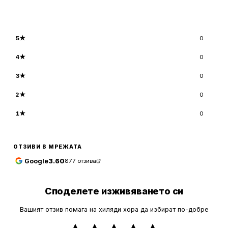
5
★
0
4
★
0
3
★
0
2
★
0
1
★
0
ОТЗИВИ В МРЕЖАТА
Google
3.60
877
отзива
Споделете изживяването си
Вашият отзив помага на хиляди хора да избират по-добре