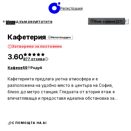
Регистрация
Назад към резултатите
Виж снимки (37)
1
/
37
Кафетерия
Непотвърден
Затворено за постоянно
3.60
877
отзива
Кафене
$$
Радуй
Кафетерията предлага уютна атмосфера и е
разположена на удобно място в центъра на София,
близо до метро станция. Гледката от втория етаж е
впечатляваща и предоставя идеална обстановка за
релаксация и приятни разговори. Клиентите често
споменават разнообразието от вкусни десерти, като
тортата „Павлова“ и бадемовата торта с белгийски бял
С ПОМОЩТА НА AI
шоколад са особено популярни. Кафето също получава
високи оценки, като се подчертава качеството на