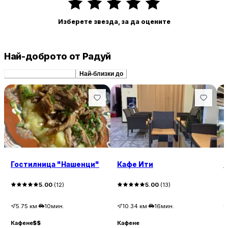
Изберете звезда, за да оцените
Най-доброто от Радуй
Препоръчани сходни
Най-близки до
Гостилница "Нашенци"
Кафе Ити
5.00
(
12
)
5.00
(
13
)
5.75
км
·
10мин.
10.34
км
·
16мин.
Кафене
$$
Кафене
К