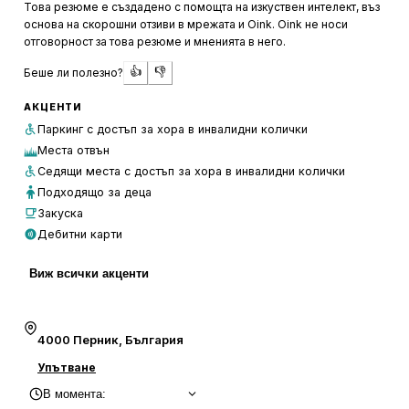
Това резюме е създадено с помощта на изкуствен интелект, въз
капучиното и кафето Кимбо.
основа на скорошни отзиви в мрежата и Oink. Oink не носи
отговорност за това резюме и мненията в него.
Обслужването в кафетерията е предмет на различни
👍
👎
Беше ли полезно?
мнения. Докато някои клиенти споделят, че персоналът
е любезен и владее няколко езика, други отбелязват, че
АКЦЕНТИ
има нужда от подобрение в бързината на
Паркинг с достъп за хора в инвалидни колички
обслужването. Независимо от това, кафетерията
Места отвън
остава предпочитано място за много посетители,
Седящи места с достъп за хора в инвалидни колички
благодарение на добрата си локация, вкусните десерти
Подходящо за деца
и приятната атмосфера.
Закуска
Дебитни карти
Виж всички акценти
4000 Перник, България
Упътване
В момента
: