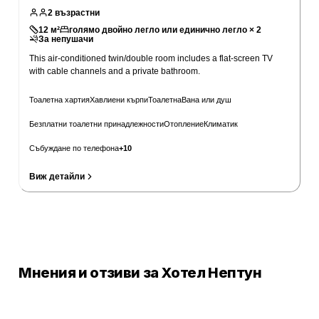
2
възрастни
12
м²
голямо двойно легло или единично легло × 2
За непушачи
This air-conditioned twin/double room includes a flat-screen TV
with cable channels and a private bathroom.
Тоалетна хартия
Хавлиени кърпи
Тоалетна
Вана или душ
Безплатни тоалетни принадлежности
Отопление
Климатик
Събуждане по телефона
+
10
Виж детайли
Провери цени
Мнения и отзиви за Хотел Нептун