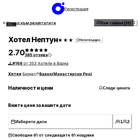
Регистрация
Назад към резултатите
Виж снимки (39)
1
/
39
Хотел Нептун
★★★
Непотвърден
2.70
385
отзива
#
168
от 353 Хотели в Варна
Хотел
·
Бизнес
Варна
(
Манастирски Рид
)
Наличност и цени
Следи цената
Вижте цени за вашите дати
Изберете дати
1
2
Свободни 61 от следващите 61 нощувки