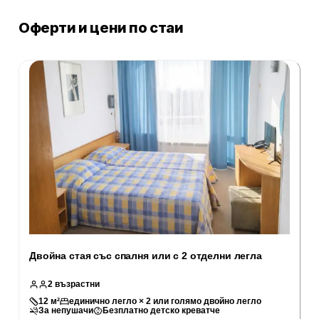
Оферти и цени по стаи
Двойна стая със спалня или с 2 отделни легла
2
възрастни
12
м²
единично легло × 2 или голямо двойно легло
За непушачи
Безплатно детско креватче