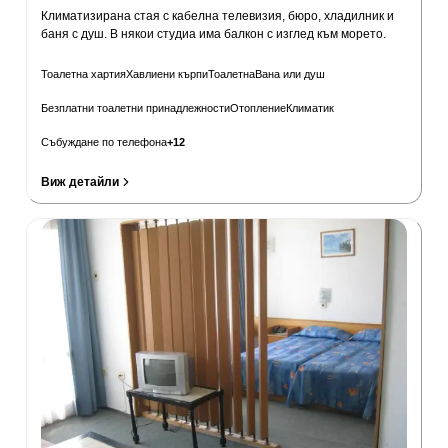
Климатизирана стая с кабелна телевизия, бюро, хладилник и
баня с душ. В някои студиа има балкон с изглед към морето.
Тоалетна хартия
Хавлиени кърпи
Тоалетна
Вана или душ
Безплатни тоалетни принадлежности
Отопление
Климатик
Събуждане по телефона
+
12
Виж детайли