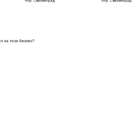
гр. Свиленград
гр. Свиленград
л на този бизнес?