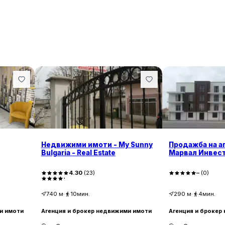
Недвижими имоти - My Sunny
Продажба на а
Bulgaria - Real Estate
Марвал Инвес
4.30
(
23
)
–
(
0
)
740
м
·
10мин.
290
м
·
4мин.
и имоти
Агенция и брокер недвижими имоти
Агенция и брокер