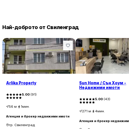
Най-доброто от Свиленград
Arlika Property
Sun Home / Сън Хоум -
Недвижими имоти
5.00
(
91
)
5.00
(
43
)
56
м
·
1мин.
271
м
·
4мин.
Агенция и брокер недвижими имоти
Агенция и брокер недвижим
гр. Свиленград