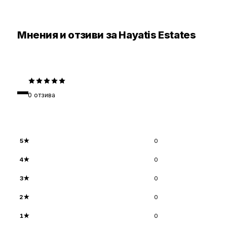
Мнения и отзиви за Hayatis Estates
–
0
отзива
5
★
0
4
★
0
3
★
0
2
★
0
1
★
0