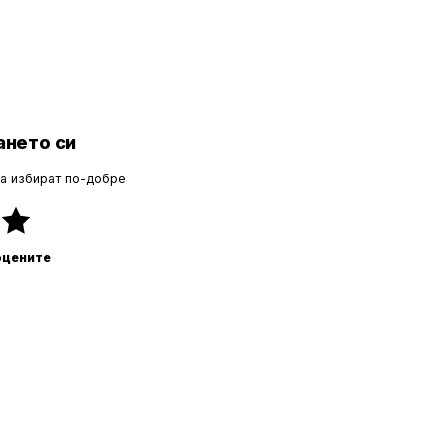
нето си
да избират по-добре
оцените