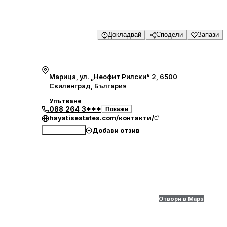
Докладвай
Сподели
Запази
Марица, ул. „Неофит Рилски“ 2, 6500
Свиленград, България
Упътване
088 264 3***
Покажи
hayatisestates.com/контакти/
Добави отзив
Обади се
Отвори в Maps