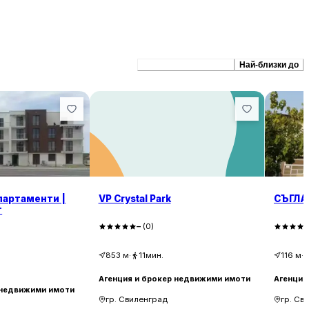
Препоръчани сходни
Най-близки до
партаменти |
VP Crystal Park
СЪГЛА
т
–
(
0
)
853
м
·
11мин.
116
м
·
Агенция и брокер недвижими имоти
Агенция
 недвижими имоти
гр. Свиленград
гр. Св