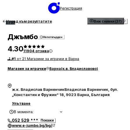
Регистрация
Назад към резултатите
Виж снимки (37)
1
/
37
Джъмбо
Непотвърден
4.30
11904
отзива
#
1
от 21 Магазини за играчки в Варна
Магазин за играчки
Варна
(
к.в. Владиславово
)
ж.к. Владислав ВарненчикВладислав Варненчик, бул.
„Константин и Фружин“ 18, 9023 Варна, България
Упътване
В момента
:
052 529 ***
Покажи
www.e-jumbo.bg/bg/