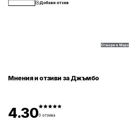
Добави отзив
Обади се
Отвори в Maps
Мнения и отзиви за Джъмбо
4.30
0
отзива