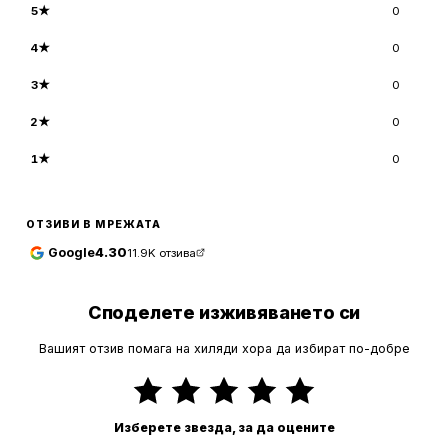
5
★
0
4
★
0
3
★
0
2
★
0
1
★
0
ОТЗИВИ В МРЕЖАТА
Google
4.30
11.9K
отзива
Споделете изживяването си
Вашият отзив помага на хиляди хора да избират по-добре
Изберете звезда, за да оцените