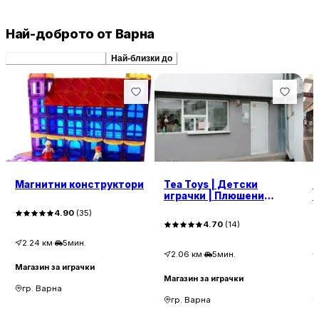
Най-доброто от Варна
Препоръчани сходни
Най-близки до
Магнитни конструктори
Tea Toys | Детски
К
играчки | Плюшени
М
играчки
4.90
(
35
)
4.70
(
14
)
2.24
км
·
5мин.
2.06
км
·
5мин.
Магазин за играчки
Магазин за играчки
М
гр. Варна
гр. Варна