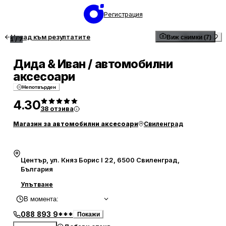
Регистрация
Назад към резултатите
Виж снимки (7)
1
/
7
Дида & Иван / автомобилни
аксесоари
Непотвърден
4.30
38
отзива
Магазин за автомобилни аксесоари
Свиленград
Център, ул. Княз Борис I 22, 6500 Свиленград,
България
Упътване
В момента
:
088 893 9***
Покажи