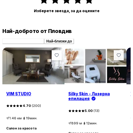
Изберете звезда, за да оцените
Най-доброто от Пловдив
Препоръчани сходни
Най-близки до
VIM STUDIO
Silky Skin - Лазерна
V
епилация
4.70
(
200
)
5.00
(
13
)
1.46
км
·
19мин.
899
м
·
12мин.
Салон за красота
С