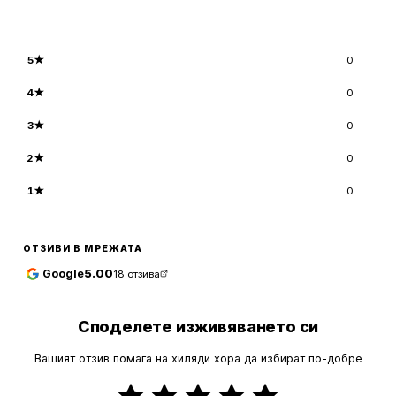
5
★
0
4
★
0
3
★
0
2
★
0
1
★
0
ОТЗИВИ В МРЕЖАТА
Google
5.00
18
отзива
Споделете изживяването си
Вашият отзив помага на хиляди хора да избират по-добре