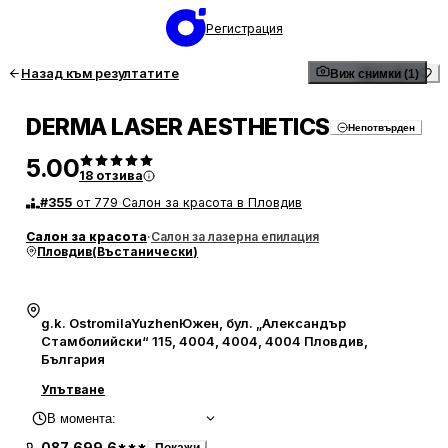
Регистрация
Назад към резултатите
Виж снимки (1)
DERMA LASER AESTHETICS
Непотвърден
5.00
18
отзива
#
355
от 779 Салон за красота в Пловдив
Салон за красота
·
Салон за лазерна епилация
Пловдив
(
Въстанически
)
g.k. OstromilaYuzhenЮжен, бул. „Александър
Стамболийски“ 115, 4004, 4004, 4004 Пловдив,
България
Упътване
В момента
: