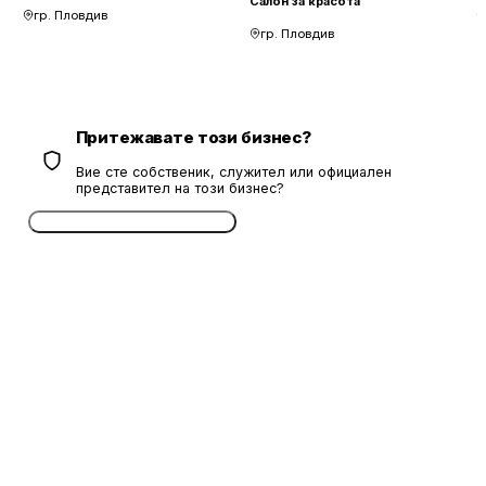
Салон за красота
гр. Пловдив
гр. Пловдив
Притежавате този бизнес?
Вие сте собственик, служител или официален
представител на този бизнес?
Потвърдете безплатно сега