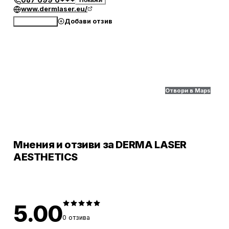
087 699 6***
Покажи
www.dermlaser.eu/
Добави отзив
Обади се
Отвори в Maps
Мнения и отзиви за DERMA LASER
AESTHETICS
5.00
0
отзива