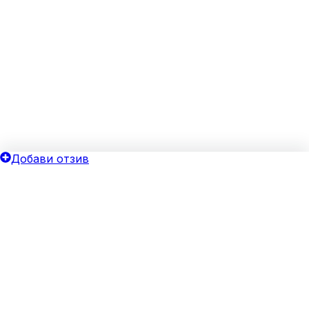
Добави отзив
ОБЩИ УСЛОВИЯ
ОИНК
Политика за поверителност
Добави бизнес
Общи условия
Блог
Бисквитки
Хотелски оферти