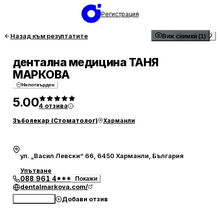
Регистрация
Назад към резултатите
Виж снимки (1)
дентална медицина ТАНЯ
МАРКОВА
Непотвърден
5.00
4
отзива
Зъболекар (Стоматолог)
Харманли
ул. „Васил Левски“ 66, 6450 Харманли, България
Упътване
088 961 4***
Покажи
dentalmarkova.com/
Добави отзив
Обади се