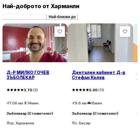
Най-доброто от Харманли
Препоръчани сходни
Най-близки до
Д-Р МИЛКО ГОЧЕВ
Дентален кабинет Д-р
D
ЗЪБОЛЕКАР
Стефан Колев
К
3.70
(
3
)
5.00
(
11
)
1.06
км
·
14мин.
9.6
км
·
15мин.
Зъболекар (Стоматолог)
Зъболекар (Стоматолог)
З
гр. Харманли
с. Бисер