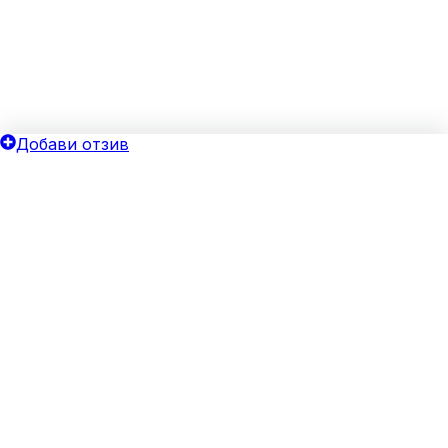
Добави отзив
ОБЩИ УСЛОВИЯ
ОИНК
Политика за поверителност
Добави бизнес
Общи условия
Блог
Бисквитки
Хотелски оферти
Верифицирай своя бизнес
За агенции
Реклама
ЗА НАС