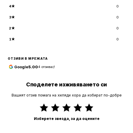
4
★
0
3
★
0
2
★
0
1
★
0
ОТЗИВИ В МРЕЖАТА
Google
5.00
4
отзива
Споделете изживяването си
Вашият отзив помага на хиляди хора да избират по-добре
Изберете звезда, за да оцените