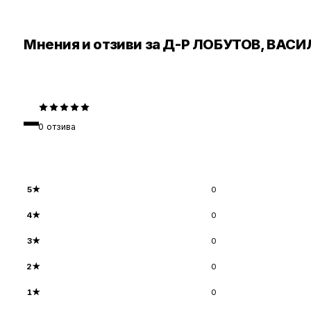
Мнения и отзиви за Д-Р ЛОБУТОВ, ВАСИЛ
–
0
отзива
5
★
0
4
★
0
3
★
0
2
★
0
1
★
0