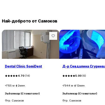
Най-доброто от Самоков
Dental Clinic SomiDent
Д-р Севдалина Сгуриев
4.70
(
14
)
5.00
(
6
)
155
м
·
2мин.
944
м
·
12мин.
Зъболекар (Стоматолог)
Зъболекар (Стоматолог)
гр. Самоков
гр. Самоков