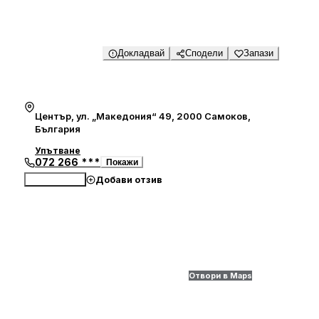
Докладвай
Сподели
Запази
Център, ул. „Македония“ 49, 2000 Самоков,
България
Упътване
072 266 ***
Покажи
Добави отзив
Обади се
Отвори в Maps