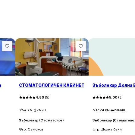
а
СТОМАТОЛОГИЧЕН КАБИНЕТ
Зъболекар Долна 
4.80
(
5
)
5.00
(
3
)
546
м
·
7мин.
17.24
км
·
23мин.
Зъболекар (Стоматолог)
Зъболекар (Стоматоло
гр. Самоков
гр. Долна баня