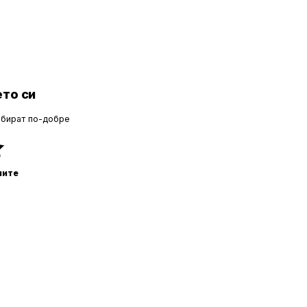
то си
збират по-добре
ните