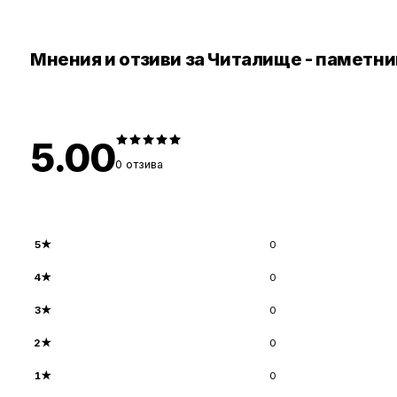
Мнения и отзиви за Читалище - паметн
5.00
0
отзива
5
★
0
4
★
0
3
★
0
2
★
0
1
★
0