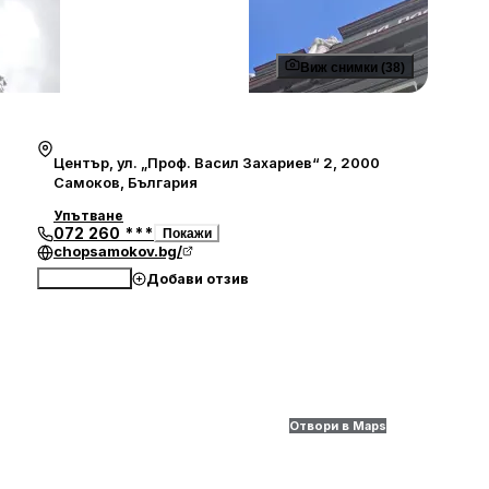
Виж снимки (38)
Център, ул. „Проф. Васил Захариев“ 2, 2000
Самоков, България
Упътване
072 260 ***
Покажи
chopsamokov.bg/
Добави отзив
Обади се
Отвори в Maps