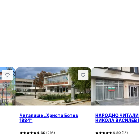
Читалище „Христо Ботев
НАРОДНО ЧИТАЛ
1884”
НИКОЛА ВАСИЛЕВ
- 1890
4.60
(
216
)
4.20
(
13
)