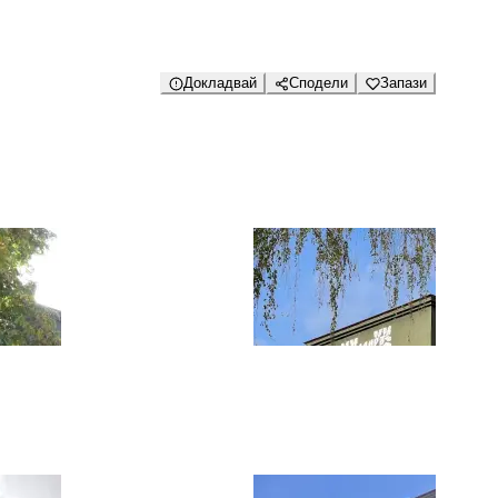
Докладвай
Сподели
Запази