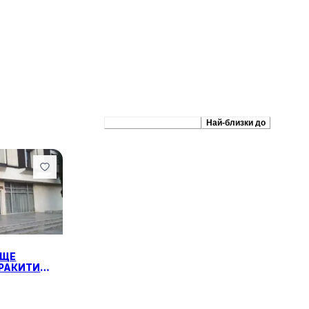
Препоръчани сходни
Най-близки до
ИЩЕ
 РАКИТИН