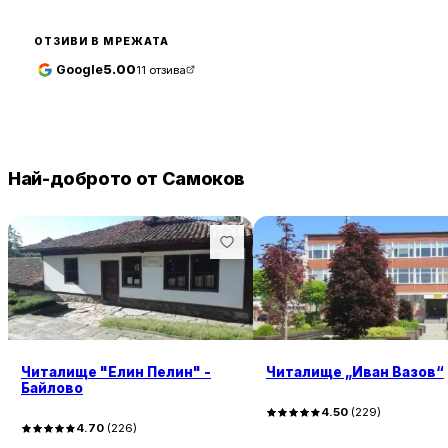
ОТЗИВИ В МРЕЖАТА
Google
5.00
11
отзива
Най-доброто от Самоков
Читалище "Елин Пелин" -
Читалище „Иван Вазов“
Байлово
4.50
(
229
)
4.70
(
226
)