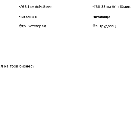
66.1
км
·
1ч.8мин.
68.33
км
·
1ч.10мин.
Читалище
Читалище
гр. Ботевград
с. Трудовец
л на този бизнес?