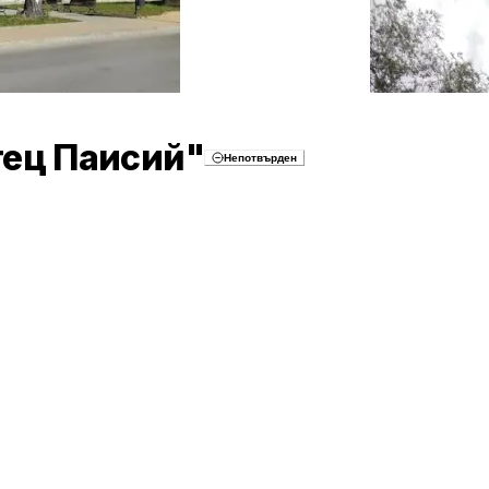
тец Паисий"
Непотвърден