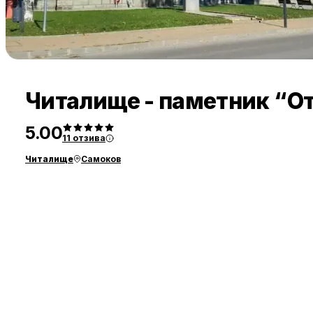
Читалище - паметник “О
5.00
11
отзива
Читалище
Самоков