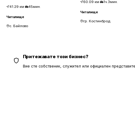
60.09
км
·
1ч.3мин.
41.29
км
·
45мин.
Читалище
Читалище
гр. Костинброд
с. Байлово
Притежавате този бизнес?
Вие сте собственик, служител или официален представите