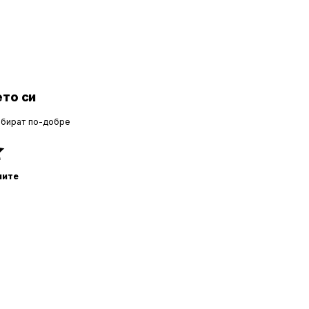
то си
збират по-добре
ните