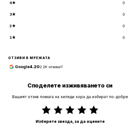
4
★
0
3
★
0
2
★
0
1
★
0
ОТЗИВИ В МРЕЖАТА
Google
4.20
2.2K
отзива
Споделете изживяването си
Вашият отзив помага на хиляди хора да избират по-добре
Изберете звезда, за да оцените