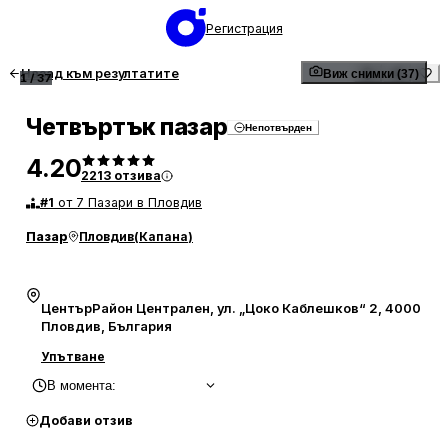
Регистрация
Назад към резултатите
Виж снимки (37)
1
/
37
Четвъртък пазар
Непотвърден
4.20
2213
отзива
#
1
от 7 Пазари в Пловдив
Пазар
Пловдив
(
Капана
)
ЦентърРайон Централен, ул. „Цоко Каблешков“ 2, 4000
Пловдив, България
Упътване
В момента
:
Добави отзив