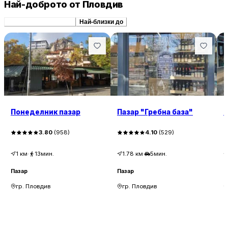
Най-доброто от Пловдив
Препоръчани сходни
Най-близки до
Понеделник пазар
Пазар "Гребна база"
П
3.80
(
958
)
4.10
(
529
)
1
км
·
13мин.
1.78
км
·
5мин.
Пазар
Пазар
П
гр. Пловдив
гр. Пловдив