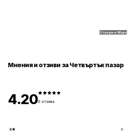
Отвори в Maps
Мнения и отзиви за Четвъртък пазар
4.20
0
отзива
5
★
0