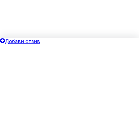
Добави отзив
ОБЩИ УСЛОВИЯ
ОИНК
Политика за поверителност
Добави бизнес
Общи условия
Блог
Бисквитки
Хотелски оферти
Верифицирай своя бизнес
За агенции
Реклама
ЗА НАС