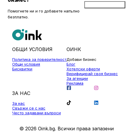
Добави бизнес
Помогнете ни и го добавете напълно
безплатно.
ОБЩИ УСЛОВИЯ
ОИНК
Политика за поверителност
Добави бизнес
Общи условия
Блог
Бисквитки
Хотелски оферти
Верифицирай своя бизнес
За агенции
Реклама
ЗА НАС
За нас
Свържи се с нас
Често задавани въпроси
© 2026 Oink.bg. Всички права запазени