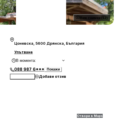
Виж снимки (12)
Цоневска, 5600 Дрянска, България
Упътване
В момента
:
088 987 6***
Покажи
Добави отзив
Обади се
Отвори в Maps