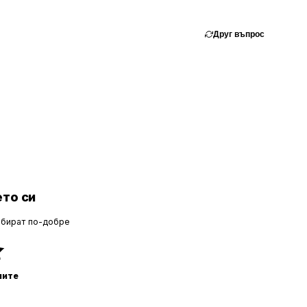
Друг въпрос
то си
збират по-добре
ните