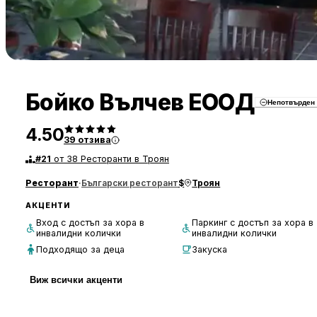
Бойко Вълчев ЕООД
Непотвърден
4.50
39
отзива
#
21
от 38 Ресторанти в Троян
Ресторант
·
Български ресторант
$
Троян
АКЦЕНТИ
Вход с достъп за хора в
Паркинг с достъп за хора в
инвалидни колички
инвалидни колички
Подходящо за деца
Закуска
Виж всички акценти