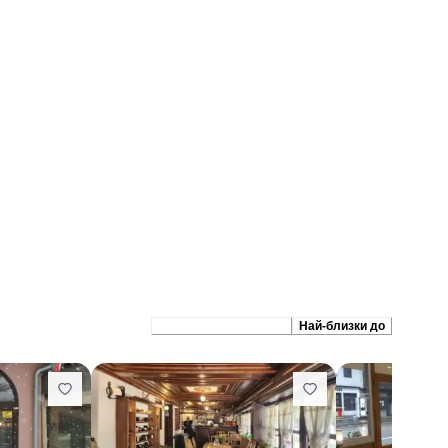
Препоръчани сходни
Най-близки до