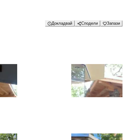
Докладвай
Сподели
Запази