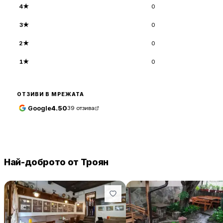
4
★
0
3
★
0
2
★
0
1
★
0
ОТЗИВИ В МРЕЖАТА
Google
4.50
39
отзива
Най-доброто от Троян