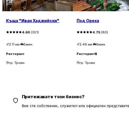
Къща "Иван Хаджийски"
Под Ореха
4.60
(
301
)
4.75
(
80
)
2.11
км
·
5мин.
2.49
км
·
6мин.
Ресторант
Ресторант
$
гр. Троян
гр. Троян
Притежавате този бизнес?
Вие сте собственик, служител или официален представите