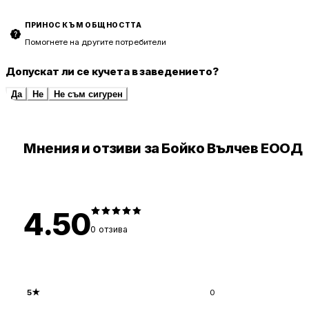
ПРИНОС КЪМ ОБЩНОСТТА
Помогнете на другите потребители
Допускат ли се кучета в заведението?
Да
Не
Не съм сигурен
Мнения и отзиви за Бойко Вълчев ЕООД
4.50
0
отзива
5
★
0