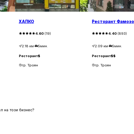
ХАПКО
Ресторант Фамоз
4.60
(
19
)
4.40
(
893
)
2.18
км
·
5мин.
2.09
км
·
5мин.
Ресторант
$
Ресторант
$$
гр. Троян
гр. Троян
л на този бизнес?