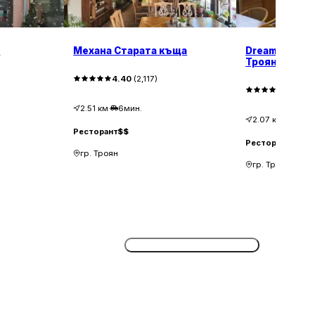
о
Механа Старата къща
Dreams Troya
Троян | Рест
4.40
(
2,117
)
4.20
(
7
2.51
км
·
6мин.
2.07
км
·
5мин
Ресторант
$$
Ресторант
$$
гр. Троян
гр. Троян
Потвърдете безплатно сега