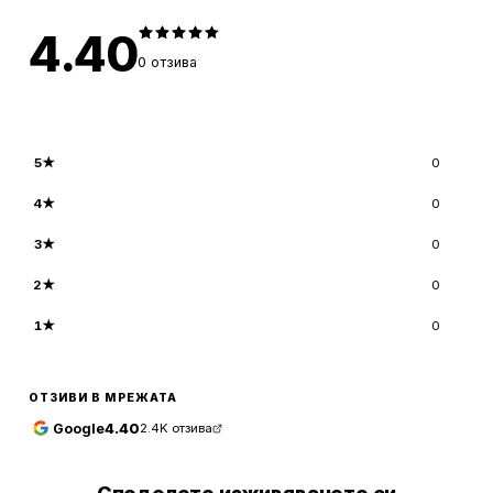
4.40
0
отзива
5
★
0
4
★
0
3
★
0
2
★
0
1
★
0
ОТЗИВИ В МРЕЖАТА
Google
4.40
2.4K
отзива