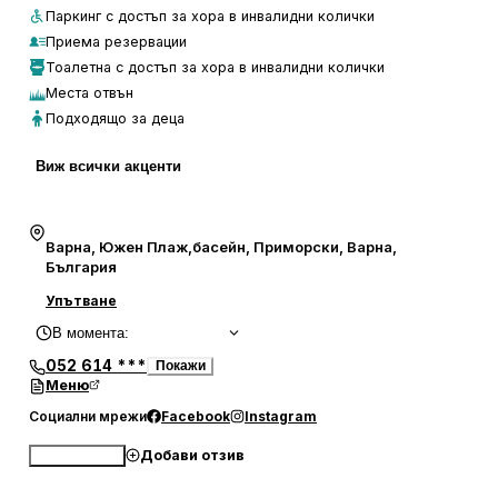
дарове с великолепна гледка към морето.“
Паркинг с достъп за хора в инвалидни колички
Приема резервации
Тоалетна с достъп за хора в инвалидни колички
Места отвън
Подходящо за деца
Виж всички акценти
Варна, Южен Плаж,басейн, Приморски, Варна,
България
Упътване
В момента
:
052 614 ***
Покажи
Меню
Социални мрежи
Facebook
Instagram
Добави отзив
Обади се