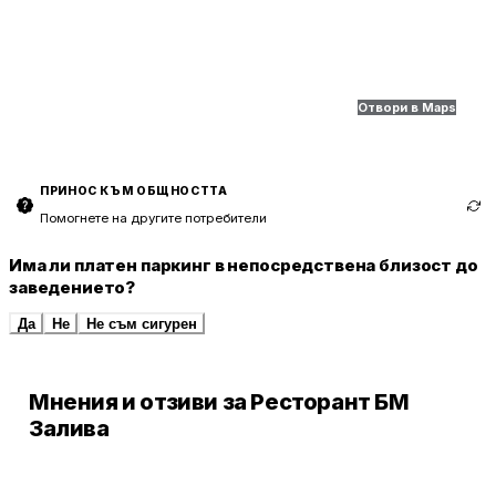
Отвори в Maps
ПРИНОС КЪМ ОБЩНОСТТА
Помогнете на другите потребители
Има ли платен паркинг в непосредствена близост до
заведението?
Да
Не
Не съм сигурен
Мнения и отзиви за Ресторант БМ
Залива