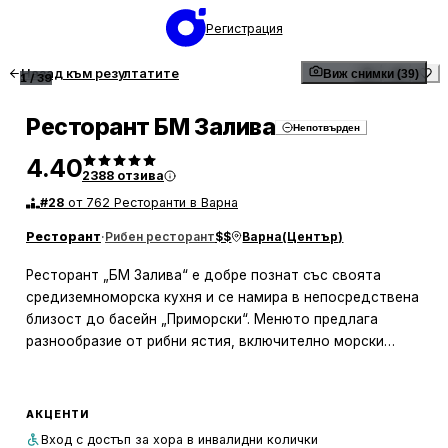
Регистрация
Назад към резултатите
Виж снимки (39)
1
/
39
Ресторант БМ Залива
Непотвърден
4.40
2388
отзива
#
28
от 762 Ресторанти в Варна
Ресторант
·
Рибен ресторант
$$
Варна
(
Център
)
Ресторант „БМ Залива“ е добре познат със своята
средиземноморска кухня и се намира в непосредствена
близост до басейн „Приморски“. Менюто предлага
разнообразие от рибни ястия, включително морски
дарове, миди, лаврак и ципура, както и специалитети с
черноморска риба. Клиентите често хвалят приятната
атмосфера и високото ниво на обслужване. Един от тях
АКЦЕНТИ
споделя: „Перфектно място за любителите на морски
Вход с достъп за хора в инвалидни колички