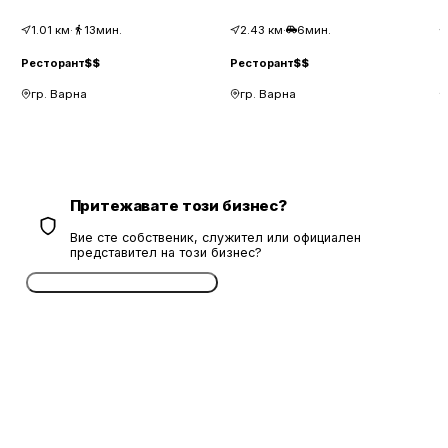
1.01
км
·
13мин.
2.43
км
·
6мин.
Ресторант
$$
Ресторант
$$
Р
гр. Варна
гр. Варна
Притежавате този бизнес?
Вие сте собственик, служител или официален
представител на този бизнес?
Потвърдете безплатно сега