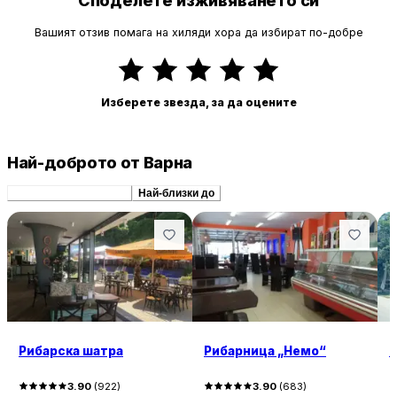
Споделете изживяването си
Вашият отзив помага на хиляди хора да избират по-добре
Изберете звезда, за да оцените
Най-доброто от Варна
Препоръчани сходни
Най-близки до
Рибарска шатра
Рибарница „Немо“
3.90
(
922
)
3.90
(
683
)