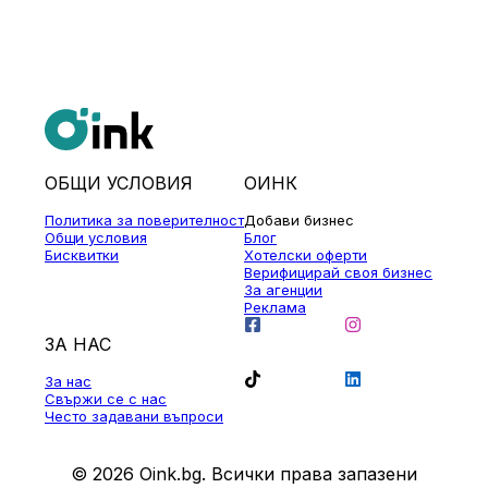
ОБЩИ УСЛОВИЯ
ОИНК
Политика за поверителност
Добави бизнес
Общи условия
Блог
Бисквитки
Хотелски оферти
Верифицирай своя бизнес
За агенции
Реклама
ЗА НАС
За нас
Свържи се с нас
Често задавани въпроси
© 2026 Oink.bg. Всички права запазени