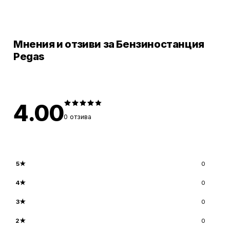
Мнения и отзиви за Бензиностанция
Pegas
4.00
0
отзива
5
★
0
4
★
0
3
★
0
2
★
0