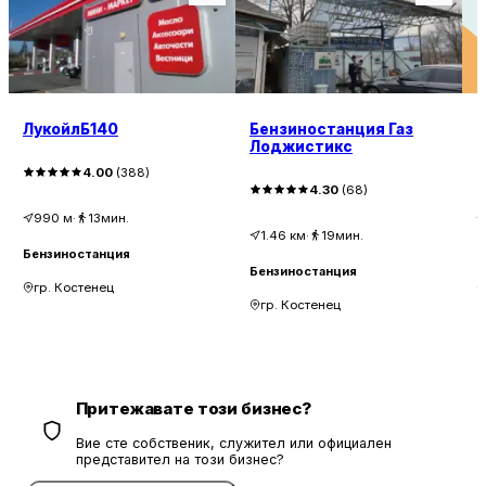
ЛукойлБ140
Бензиностанция Газ
Лоджистикс
4.00
(
388
)
4.30
(
68
)
990
м
·
13мин.
1.46
км
·
19мин.
Бензиностанция
Б
Бензиностанция
гр. Костенец
гр. Костенец
Притежавате този бизнес?
Вие сте собственик, служител или официален
представител на този бизнес?