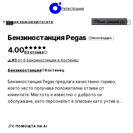
Регистрация
Назад към резултатите
Виж снимки (3)
1
/
3
Бензиностанция Pegas
Непотвърден
4.00
63
отзива
#
3
от 6 Бензиностанции в Костенец
Бензиностанция
Костенец
Бензиностанция Pegas предлага качествено гориво,
което често получава положителни отзиви от
клиентите. Мястото е известно с доброто си
обслужване, като персоналът е описван като учтив и
любезен. Това създава приятна атмосфера, която
допринася за удовлетворението на посетителите.
С ПОМОЩТА НА AI
Освен горивото, бензиностанцията разполага и със