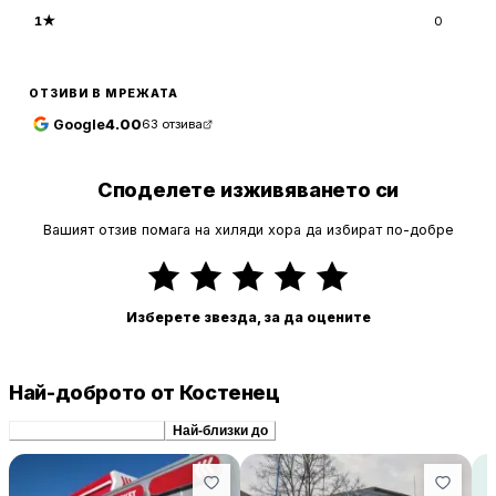
1
★
0
ОТЗИВИ В МРЕЖАТА
Google
4.00
63
отзива
Споделете изживяването си
Вашият отзив помага на хиляди хора да избират по-добре
Изберете звезда, за да оцените
Най-доброто от Костенец
Препоръчани сходни
Най-близки до