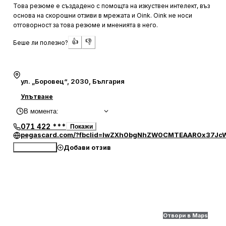
заведение, където клиентите могат да се насладят на
Това резюме е създадено с помощта на изкуствен интелект, въз
вкусно приготвена храна и отлично кафе с мляко. Това я
основа на скорошни отзиви в мрежата и Oink. Oink не носи
прави подходящо място за почивка по време на
отговорност за това резюме и мненията в него.
пътуване, където човек може да се отпусне и да се
👍
👎
Беше ли полезно?
освежи преди да продължи по пътя си.
ул. „Боровец“, 2030, България
Упътване
В момента
:
071 422 ***
Покажи
pegascard.com/?fbclid=IwZXh0bgNhZW0CMTEAAR0x37J
Добави отзив
Обади се
Отвори в Maps