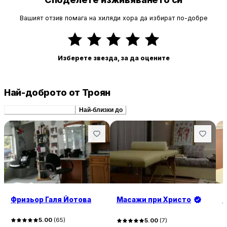
Вашият отзив помага на хиляди хора да избират по-добре
Изберете звезда, за да оцените
Най-доброто от Троян
Препоръчани сходни
Най-близки до
Фризьор Галя Йотова
Масажи при Христо
A
5.00
(
65
)
5.00
(
7
)