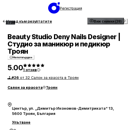
Регистрация
Назад към резултатите
Виж снимки (39)
1
/
39
Beauty Studio Deny Nails Designer |
Студио за маникюр и педикюр
Троян
Непотвърден
5.00
1
отзив
#
26
от 32 Салон за красота в Троян
Салон за красота
Троян
Център, ул. „Димитър Икономов-Димитриката“ 13,
5600 Троян, България
Упътване