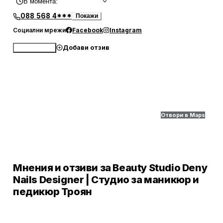
В момента
:
088 568 4***
Покажи
Социални мрежи
Facebook
Instagram
Добави отзив
Обади се
Отвори в Maps
Мнения и отзиви за Beauty Studio Deny
Nails Designer | Студио за маникюр и
педикюр Троян