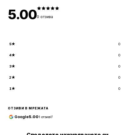
5.00
0
отзива
5
★
0
4
★
0
3
★
0
2
★
0
1
★
0
ОТЗИВИ В МРЕЖАТА
Google
5.00
1
отзив
Споделете изживяването си