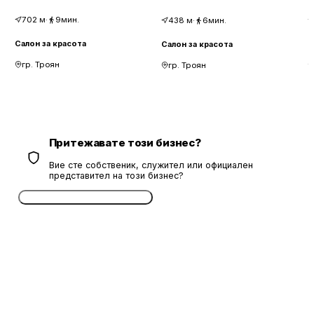
702
м
·
9мин.
438
м
·
6мин.
Салон за красота
С
Салон за красота
гр. Троян
гр. Троян
Притежавате този бизнес?
Вие сте собственик, служител или официален
представител на този бизнес?
Потвърдете безплатно сега