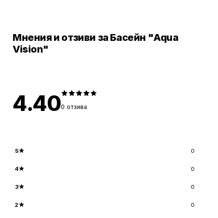
Мнения и отзиви за Басейн "Aqua
Vision"
4.40
0
отзива
5
★
0
4
★
0
3
★
0
2
★
0