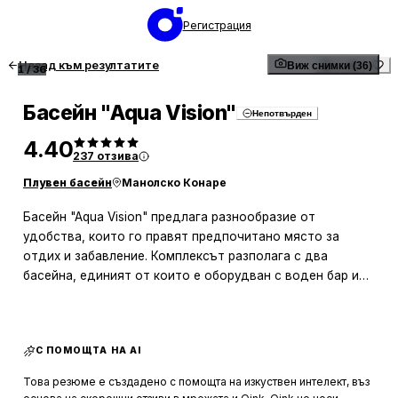
Регистрация
Назад към резултатите
Виж снимки (36)
1
/
36
Басейн "Aqua Vision"
Непотвърден
4.40
237
отзива
Плувен басейн
Манолско Конаре
Басейн "Aqua Vision" предлага разнообразие от
удобства, които го правят предпочитано място за
отдих и забавление. Комплексът разполага с два
басейна, единият от които е оборудван с воден бар и
джакузи, което добавя допълнителен комфорт за
посетителите. Водата е кристално чиста и хладна,
което е особено приятно в горещите летни дни.
С ПОМОЩТА НА AI
Мястото е просторно и подходящо за семейства с
деца, като предлага и водни шезлонги и трамплин за
Това резюме е създадено с помощта на изкуствен интелект, въз
допълнителни забавления. Атмосферата е приятна и