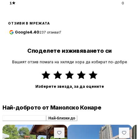
1
★
0
ОТЗИВИ В МРЕЖАТА
Google
4.40
237
отзива
Споделете изживяването си
Вашият отзив помага на хиляди хора да избират по-добре
Изберете звезда, за да оцените
Най-доброто от Манолско Конаре
Препоръчани сходни
Най-близки до