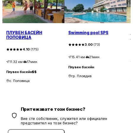
ПЛУВЕН БАСЕЙН
Swimming pool SPS
С
ПОПОВИЦА
3.00
(
73
)
4.10
(
175
)
15.41
км
·
21мин.
11.32
км
·
17мин.
Плувен басейн
Плувен басейн
$$
П
гр. Пловдив
с. Поповица
Притежавате този бизнес?
Вие сте собственик, служител или официален
представител на този бизнес?
Потвърдете безплатно сега