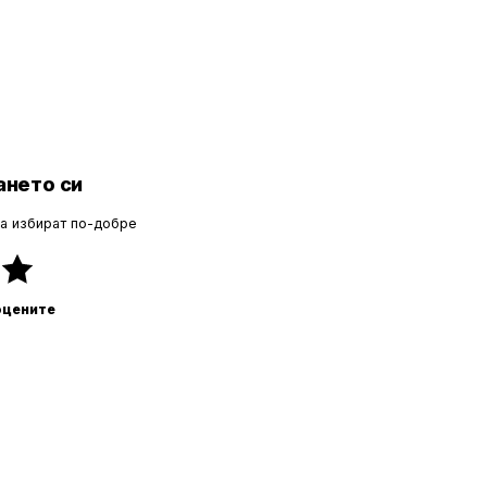
нето си
да избират по-добре
оцените