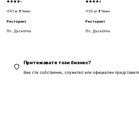
41
м
·
1мин.
20
м
·
1мин.
Ресторант
Ресторант
с. Дъскотна
с. Дъскотна
Притежавате този бизнес?
Вие сте собственик, служител или официален представите