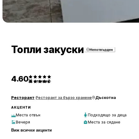
Топли закуски
Непотвърден
4.60
31
отзива
Ресторант
·
Ресторант за бързо хранене
Дъскотна
АКЦЕНТИ
Места отвън
Подходящо за деца
Вечеря
Места за сядане
Виж всички акценти