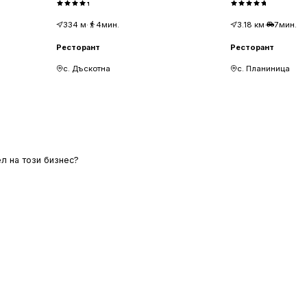
334
м
·
4мин.
3.18
км
·
7мин.
Ресторант
Ресторант
с. Дъскотна
с. Планиница
л на този бизнес?