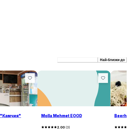
Препоръчани сходни
Най-близки до
 "Камчия"
Molla Mehmet EOOD
Beerho
2.00
(
3
)