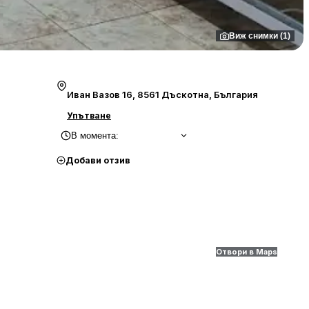
Виж снимки (1)
Иван Вазов 16, 8561 Дъскотна, България
Упътване
В момента
:
Добави отзив
Отвори в Maps