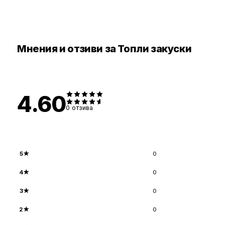
Мнения и отзиви за Топли закуски
4.60
0
отзива
5
★
0
4
★
0
3
★
0
2
★
0