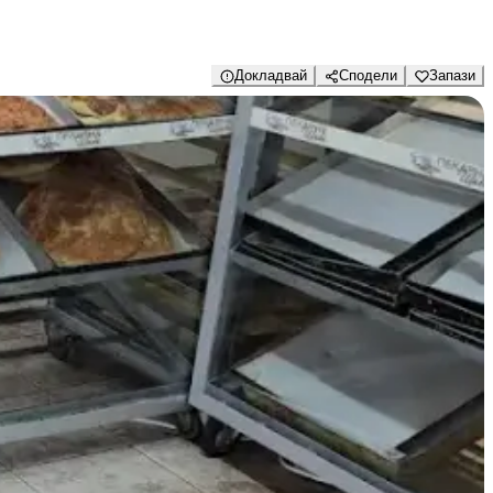
Докладвай
Сподели
Запази