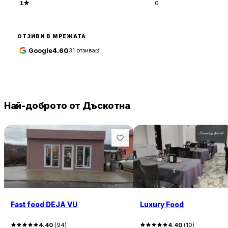
1
★
0
ОТЗИВИ В МРЕЖАТА
Google
4.60
31
отзива
Най-доброто от Дъскотна
Fast food DEJA VU
Luxury Food
4.40
(
94
)
4.40
(
10
)