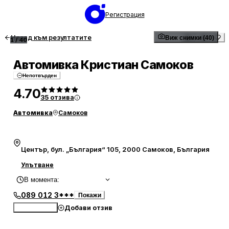
Регистрация
Назад към резултатите
Виж снимки (40)
1
/
40
Автомивка Кристиан Самоков
Непотвърден
4.70
35
отзива
Автомивка
Самоков
Център, бул. „България“ 105, 2000 Самоков, България
Упътване
В момента
:
089 012 3***
Покажи
Добави отзив
Обади се