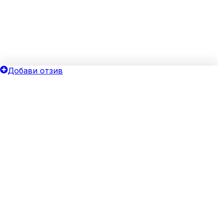
Добави отзив
ОБЩИ УСЛОВИЯ
ОИНК
Политика за поверителност
Добави бизнес
Общи условия
Блог
Бисквитки
Хотелски оферти
Верифицирай своя бизнес
За агенции
Реклама
ЗА НАС