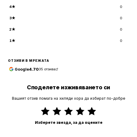
4
★
0
3
★
0
2
★
0
1
★
0
ОТЗИВИ В МРЕЖАТА
Google
4.70
35
отзива
Споделете изживяването си
Вашият отзив помага на хиляди хора да избират по-добре
Изберете звезда, за да оцените