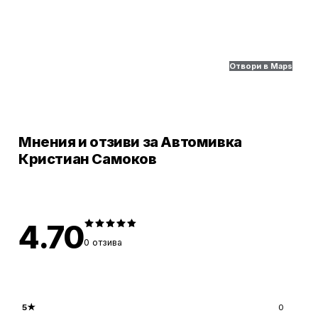
Отвори в Maps
Мнения и отзиви за Автомивка
Кристиан Самоков
4.70
0
отзива
5
★
0