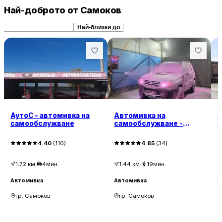
Най-доброто от Самоков
Препоръчани сходни
Най-близки до
АутоС - автомивка на
Автомивка на
А
самообслужване
самообслужване -
ДЖУЛИЯ
4.40
(
110
)
4.85
(
34
)
1.72
км
·
4мин.
1.44
км
·
19мин.
Автомивка
Автомивка
А
гр. Самоков
гр. Самоков