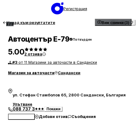
Регистрация
Назад към резултатите
Виж снимки (3)
1
/
3
Автоцентър Е-79
Потвърден
5.00
2
отзива
#
3
от 11 Магазини за авточасти в Сандански
Магазин за авточасти
Сандански
ул. Стефан Стамболов 65, 2800 Сандански, България
Упътване
088 737 3***
Покажи
Добави отзив
Съобщения
Обади се