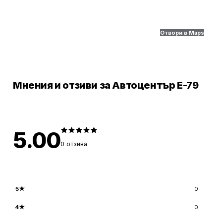
Отвори в Maps
Мнения и отзиви за Автоцентър Е-79
5.00
0
отзива
5
★
0
4
★
0