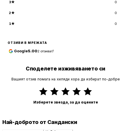
3
★
0
2
★
0
1
★
0
ОТЗИВИ В МРЕЖАТА
Google
5.00
2
отзива
Споделете изживяването си
Вашият отзив помага на хиляди хора да избират по-добре
Изберете звезда, за да оцените
Най-доброто от Сандански