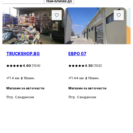
Препоръчани сходни
Най-близки до
TRUCKSHOP.BG
ЕВРО 07
A
4.60
(
104
)
4.30
(
102
)
1.4
км
·
18мин.
1.44
км
·
19мин.
Магазин за авточасти
Магазин за авточасти
М
гр. Сандански
гр. Сандански