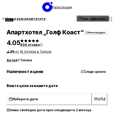
Регистрация
Назад към резултатите
Виж снимки (40)
1
/
40
Апартхотел „Голф Коаст“
Непотвърден
4.05
404
отзива
#
8
от 16 Хотели в Топола
Хотел
Топола
Наличност и цени
Следи цената
Вижте цени за вашите дати
Изберете дати
1
2
Няма свободни дати през следващите 2 месеца