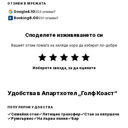
ОТЗИВИ В МРЕЖАТА
Google
4.10
203
отзива
Booking
8.00
201
отзива
Споделете изживяването си
Вашият отзив помага на хиляди хора да избират по-добре
Изберете звезда, за да оцените
Удобства в Апартхотел „Голф Коаст“
ПОПУЛЯРНИ УДОБСТВА
Семейни стаи
Летищен трансфер
Стаи за непушачи
Румсървис
На първа линия
Бар