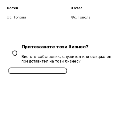
Хотел
Хотел
Х
с. Топола
с. Топола
Притежавате този бизнес?
Вие сте собственик, служител или официален
представител на този бизнес?
Потвърдете безплатно сега