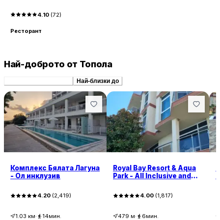
4.10
(
72
)
Ресторант
Най-доброто от Топола
Препоръчани сходни
Най-близки до
Комплекс Бялата Лагуна
Royal Bay Resort & Aqua
Т
- Ол инклузив
Park - All Inclusive and
А
Free beach accsess
4.20
(
2,419
)
4.00
(
1,817
)
1.03
км
·
14мин.
479
м
·
6мин.