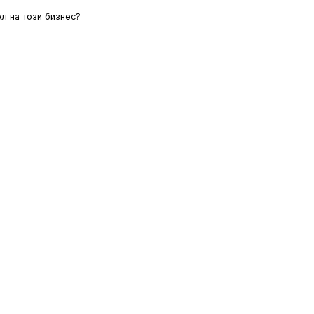
л на този бизнес?
ЛОВИЯ
ОИНК
ЗА НАС
 поверителност
Добави бизнес
За нас
я
Блог
Свържи се с нас