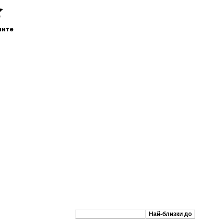
ните
Препоръчани сходни
Най-близки до