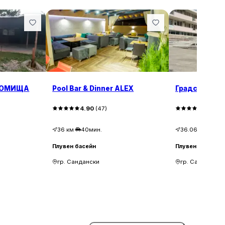
СОМИЩА
Pool Bar & Dinner ALEX
Градски бас
4.90
(
47
)
3.60
(
8
36
км
·
40мин.
36.06
км
·
40м
Плувен басейн
Плувен басейн
гр. Сандански
гр. Сандански