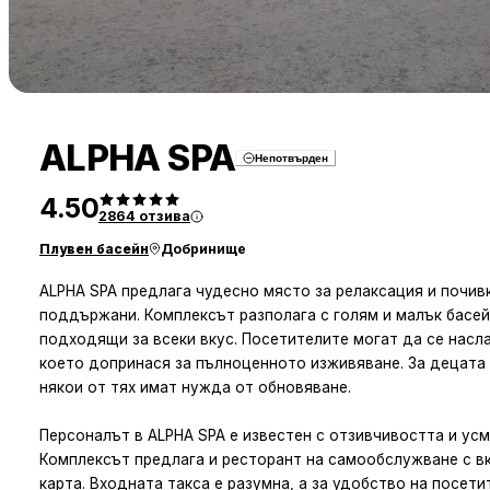
ALPHA SPA
Непотвърден
4.50
2864
отзива
Плувен басейн
Добринище
ALPHA SPA предлага чудесно място за релаксация и почивк
поддържани. Комплексът разполага с голям и малък басейн
подходящи за всеки вкус. Посетителите могат да се насл
което допринася за пълноценното изживяване. За децата 
някои от тях имат нужда от обновяване.
Персоналът в ALPHA SPA е известен с отзивчивостта и усм
Комплексът предлага и ресторант на самообслужване с вк
карта. Входната такса е разумна, а за удобство на посет