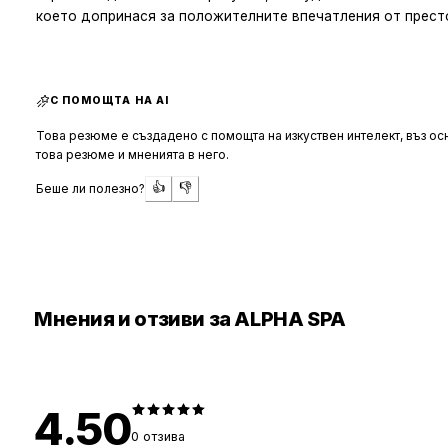
което допринася за положителните впечатления от прест
С ПОМОЩТА НА AI
Това резюме е създадено с помощта на изкуствен интелект, въз осн
това резюме и мненията в него.
👍
👎
Беше ли полезно?
Мнения и отзиви за ALPHA SPA
4.50
0
отзива