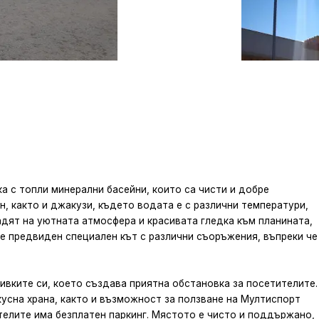
а с топли минерални басейни, които са чисти и добре
, както и джакузи, където водата е с различни температури,
адят на уютната атмосфера и красивата гледка към планината,
е предвиден специален кът с различни съоръжения, въпреки че
ивките си, което създава приятна обстановка за посетителите.
усна храна, както и възможност за ползване на Мултиспорт
ителите има безплатен паркинг. Мястото е чисто и поддържано,