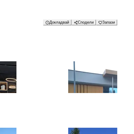
Докладвай
Сподели
Запази