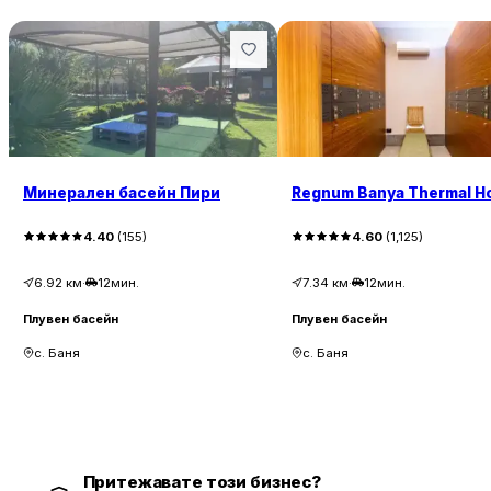
Минерален басейн Пири
Regnum Banya Thermal Ho
4.40
(
155
)
4.60
(
1,125
)
6.92
км
·
12мин.
7.34
км
·
12мин.
Плувен басейн
Плувен басейн
с. Баня
с. Баня
Притежавате този бизнес?