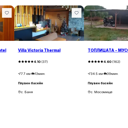
tel
Villa Victoria Thermal
ТОПЛИЦАТА - МУ
4.10
(
37
)
4.60
(
162
)
7.7
км
·
13мин.
34.5
км
·
39мин.
Плувен басейн
Плувен басейн
с. Баня
с. Мосомище