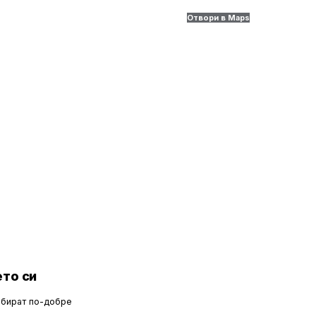
Отвори в Maps
то си
збират по-добре