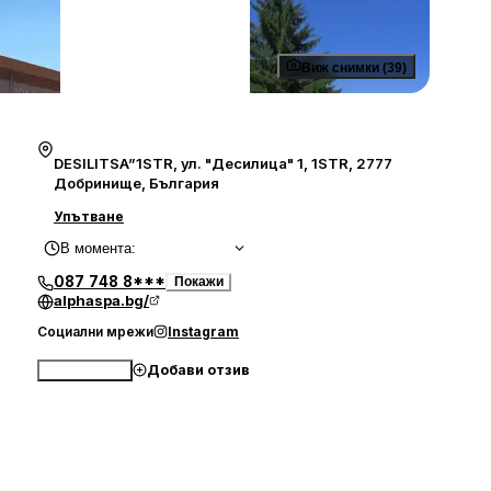
Виж снимки (39)
DESILITSA”1STR, ул. "Десилица" 1, 1STR, 2777
Добринище, България
Упътване
В момента
:
087 748 8***
Покажи
alphaspa.bg/
Социални мрежи
Instagram
Добави отзив
Обади се