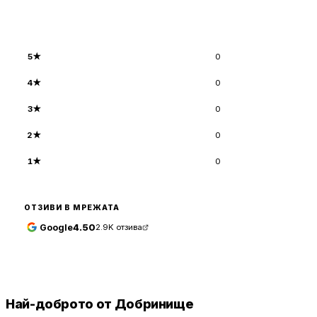
5
★
0
4
★
0
3
★
0
2
★
0
1
★
0
ОТЗИВИ В МРЕЖАТА
Google
4.50
2.9K
отзива
Най-доброто от Добринище