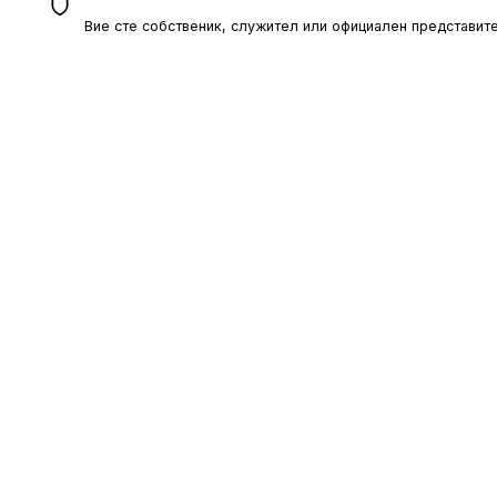
Вие сте собственик, служител или официален представите
ОБЩИ УС
Политика за
Общи услови