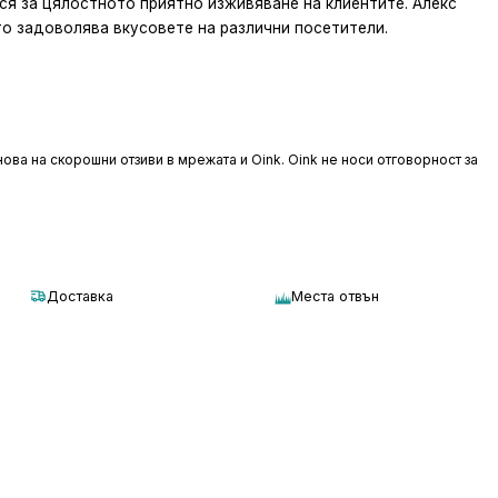
ся за цялостното приятно изживяване на клиентите. Алекс
то задоволява вкусовете на различни посетители.
ова на скорошни отзиви в мрежата и Oink. Oink не носи отговорност за
Доставка
Места отвън