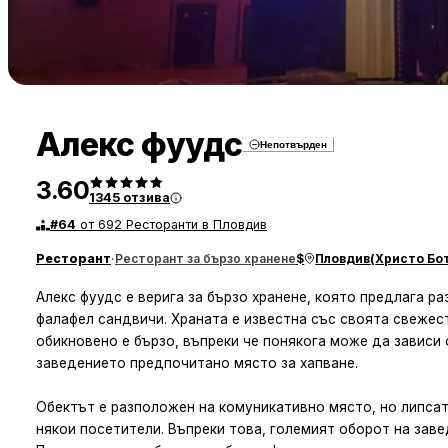
Алекс фуудс
Непотвърден
3.60
1345
отзива
#
64
от 692 Ресторанти в Пловдив
Ресторант
·
Ресторант за бързо хранене
$
Пловдив
(
Христо Бо
Алекс фуудс е верига за бързо хранене, която предлага р
фалафел сандвичи. Храната е известна със своята свежес
обикновено е бързо, въпреки че понякога може да зависи 
заведението предпочитано място за хапване.
Обектът е разположен на комуникативно място, но липса
някои посетители. Въпреки това, големият оборот на завед