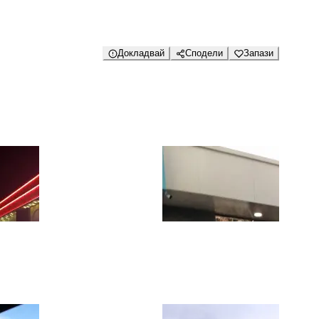
Докладвай
Сподели
Запази