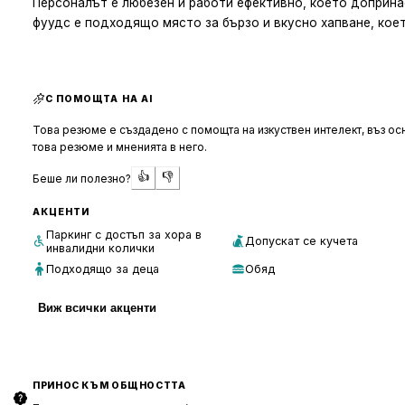
Персоналът е любезен и работи ефективно, което доприна
фуудс е подходящо място за бързо и вкусно хапване, кое
С ПОМОЩТА НА AI
Това резюме е създадено с помощта на изкуствен интелект, въз осн
това резюме и мненията в него.
👍
👎
Беше ли полезно?
АКЦЕНТИ
Паркинг с достъп за хора в
Допускат се кучета
инвалидни колички
Подходящо за деца
Обяд
Виж всички акценти
ПРИНОС КЪМ ОБЩНОСТТА