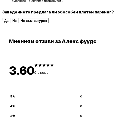
Помогнете на другите потребители
Заведението предлага ли обособен платен паркинг?
Да
Не
Не съм сигурен
Мнения и отзиви за Алекс фуудс
3.60
0
отзива
5
★
0
4
★
0
3
★
0