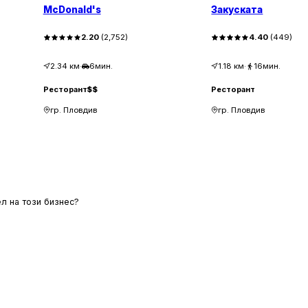
McDonald's
Закуската
2.20
(
2,752
)
4.40
(
449
)
2.34
км
·
6мин.
1.18
км
·
16мин.
Ресторант
$$
Ресторант
гр. Пловдив
гр. Пловдив
л на този бизнес?