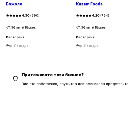
Божоле
Kasem Foods
4.30
(
890
)
4.20
(
784
)
1.36
км
·
18мин.
1.36
км
·
18мин.
Ресторант
Ресторант
гр. Пловдив
гр. Пловдив
Притежавате този бизнес?
Вие сте собственик, служител или официален представите