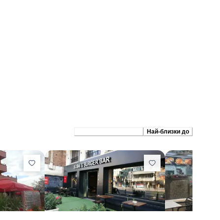
Препоръчани сходни
Най-близки до