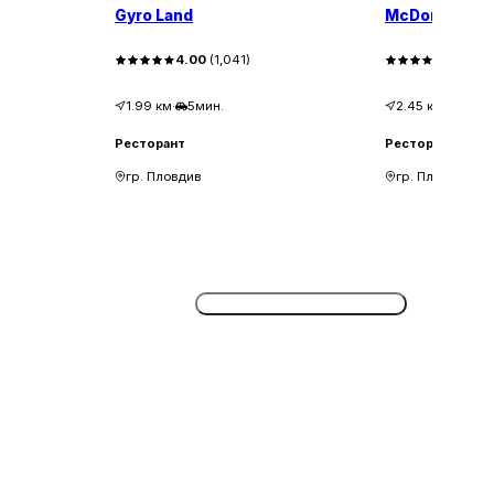
Gyro Land
McDonald's
4.00
(
1,041
)
3.30
(
2
1.99
км
·
5мин.
2.45
км
·
6мин
Ресторант
Ресторант
$$
гр. Пловдив
гр. Пловдив
Потвърдете безплатно сега