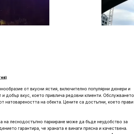
тев
)
азнообразие от вкусни ястия, включително популярни дюнери и
т и добър вкус, което привлича редовни клиенти. Обслужването
от натовареността на обекта. Цените са достъпни, което прави
та на леснодостъпно паркиране може да бъде неудобство за
ението гарантира, че храната е винаги прясна и качествена.