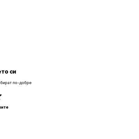
то си
збират по-добре
ните