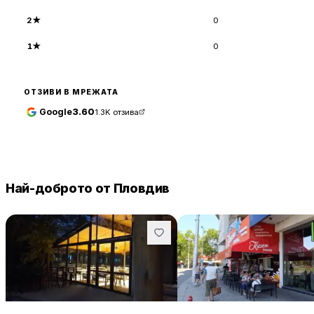
2
★
0
1
★
0
ОТЗИВИ В МРЕЖАТА
Google
3.60
1.3K
отзива
Най-доброто от Пловдив