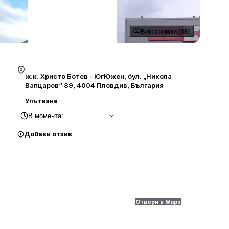
Виж снимки (38)
ж.к. Христо Ботев - ЮгЮжен, бул. „Никола
Вапцаров“ 89, 4004 Пловдив, България
Упътване
В момента
:
Добави отзив
Отвори в Maps